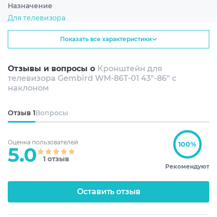
представлены надежные и функциональные решения,
Назначение
которые помогают эффективно организовать
Для телевизора
пространство и повысить комфорт повседневного
использования устройств.
Показать все характеристики
Количество мониторов
1
Отзывы и вопросы о
Кронштейн для
телевизора Gembird WM-86T-01 43"-86" с
Диагональ монитора
наклоном
37"-86"
Отзыв
1
Вопросы
Нагрузка
≤ 75 кг
Оценка пользователей
100%
5.0
1 отзыв
Стандарт крепления
Рекомендуют
300x200
Оставить отзыв
600x400