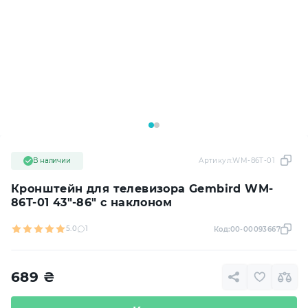
В наличии
Артикул:
WM-86T-01
Кронштейн для телевизора Gembird WM-
86T-01 43"-86" с наклоном
5.0
1
Код:
00-00093667
689
₴