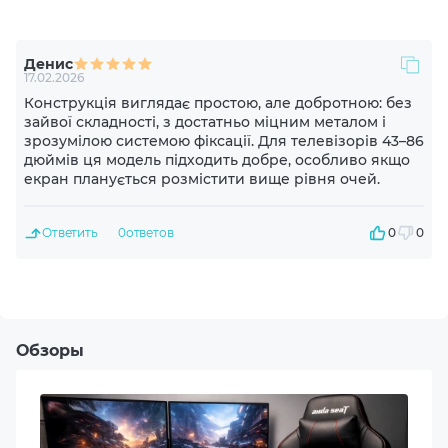
500x400
Денис
17.02.2026
600x300
Конструкція виглядає простою, але добротною: без
зайвої складності, з достатньо міцним металом і
400x400
зрозумілою системою фіксації. Для телевізорів 43–86
дюймів ця модель підходить добре, особливо якщо
екран планується розмістити вище рівня очей.
500x300
Ответить
0
ответов
0
0
600x200
400x300
Обзоры
300x400
300x300