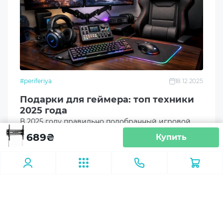
400x200
200x400
200x300
#periferiya
18.12.2025
Подарки для геймера: топ техники
200x200
2025 года
В 2025 году правильно подобранный игровой
аксессуар – это не просто приятный жест, а
689
₴
150x150
Купить
настоящее усиление опыта. Ниже представлена
подборка топовых подарков для геймера,
200x100
которые точно не оставят равнодушным.
100x200
150x100