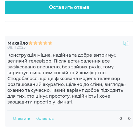
500x300
Оставить отзыв
400x100
300x400
Михайло
08.11.2025
Конструкція міцна, надійна та добре витримує
800x600
великий телевізор. Після встановлення все
зафіксовано впевнено, без зайвих рухів, тому
користуватися ним спокійно й комфортно.
800x500
Сподобалося, що це фіксована модель телевізор
розташований акуратно, щільно до стіни, виглядає
охайно та сучасно. Такий варіант добре підходить
700x400
для тих, хто цінує простоту, надійність і хоче
заощадити простір у кімнаті.
600x600
Ответить
0
ответов
0
0
600x400