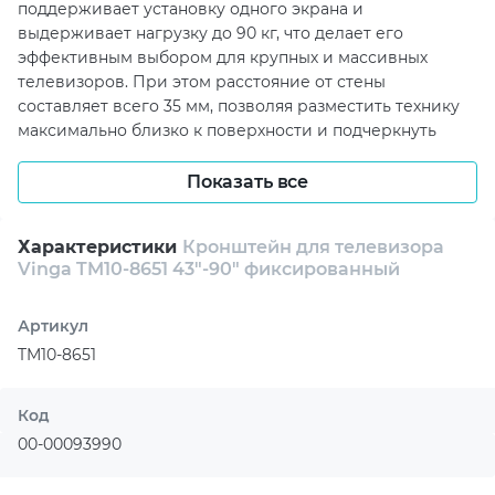
поддерживает установку одного экрана и
выдерживает нагрузку до 90 кг, что делает его
эффективным выбором для крупных и массивных
телевизоров. При этом расстояние от стены
составляет всего 35 мм, позволяя разместить технику
максимально близко к поверхности и подчеркнуть
аккуратность интерьера.
Показать все
Отдельного внимания заслуживает широкая
совместимость со стандартами VESA, что делает Vinga
TM10-8651 универсальным решением для разных
Характеристики
Кронштейн для телевизора
Vinga TM10-8651 43"-90" фиксированный
моделей телевизоров. Среди поддерживаемых
вариантов предусмотрены распространенные
форматы 200 x 200, 300 x 300, 400 x 400, 600 x 400, 600 x
Артикул
600, а также многие другие. Это открывает больше
TM10-8651
возможностей при подборе крепления и позволяет
использовать кронштейн в самых разных домашних
сценариях.
Код
00-00093990
Конструкция выполнена из металла, что положительно
влияет на прочность, устойчивость и долговечность