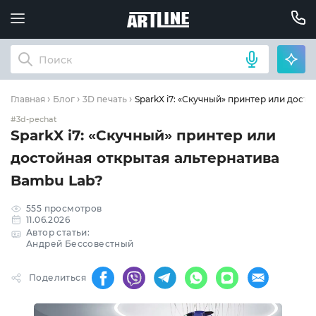
SparkX i7: «Скучный» принтер или дост
Главная
Блог
3D печать
#3d-pechat
SparkX i7: «Скучный» принтер или
достойная открытая альтернатива
Bambu Lab?
555 просмотров
11.06.2026
Автор статьи:
Андрей Бессовестный
Поделиться