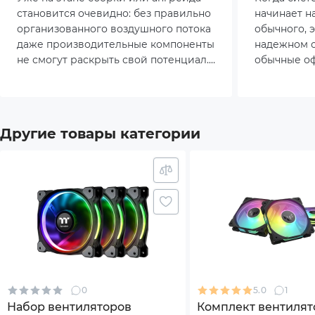
становится очевидно: без правильно
начинает н
*Характеристики и комплектация товара могут 
организованного воздушного потока
обычного, э
даже производительные компоненты
надежном 
не смогут раскрыть свой потенциал.
обычные о
Рост энергопотребления
требуют п
процессоров и видеокарт, а также
мощные пр
стремление пользователей к тихой
создают бол
работе делают вопрос охлаждения
остаётся п
Другие товары категории
особенно актуальным. Категория
на помощь 
вентиляторов давно перестала быть
Arctic.
второстепенной. Сегодня это
полноценный инструмент
управления температурным
режимом, уровнем шума и общей
надёжностью системы.
0
5.0
1
Набор вентиляторов
Комплект вентилят