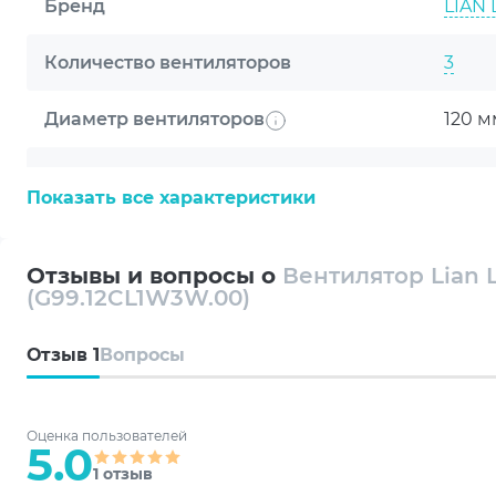
Подключение через 4pin и 3pin 5V ARGB обеспеч
Бренд
LIAN 
из трех вентиляторов позволяет организовать со
интернет-магазине Артлайн эта модель представ
Количество вентиляторов
3
с акцентом на охлаждение и ARGB-визуал.
Диаметр вентиляторов
120 м
Толщина вентиляторов
28 м
Показать все характеристики
Материал изготовления
PBT /
Отзывы и вопросы о
Вентилятор Lian Li
Скорость вращения, об/мин
0, 25
(G99.12CL1W3W.00)
Возможности вентилятора
Посл
Отзыв
1
Вопросы
Авто
Оценка пользователей
5.0
Комп
1 отзыв