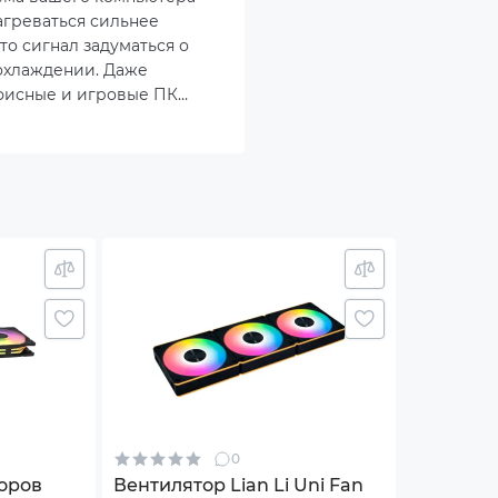
агреваться сильнее
изменяться изготовителем без уведомления.
то сигнал задуматься о
охлаждении. Даже
фисные и игровые ПК
родуманных решений:
оцессоры и видеокарты
ьше тепла, а тихая работа
риоритетом. Именно здесь
приходят вентиляторы
0
оров
Вентилятор Lian Li Uni Fan