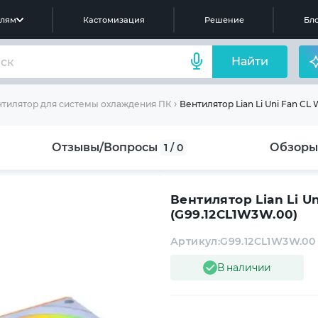
елям
Кастомизация
Решение
Бло
Найти
Вентилятор Lian Li Uni Fan CL W
тилятор для системы охлаждения ПК
Отзывы/Вопросы
Обзоры
1 / 0
Вентилятор Lian Li Uni
(G99.12CL1W3W.00)
Артикул:
G99.12CL1W3W.00
В наличии