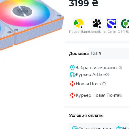
3199
₴
Приватбанк
Монобанк
Сенс
ОТП Б
Київ
Доставка
Забрать из магазина
Курьер Artline
Новая Почта
Курьер Новая Почта
Условия оплаты
Оплата частями
На