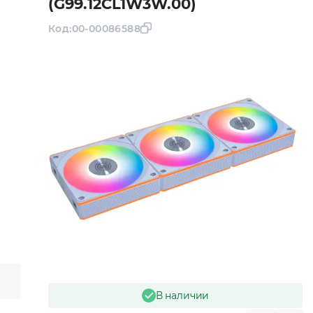
(G99.12CL1W3W.00)
Код:
00-00086588
В наличии