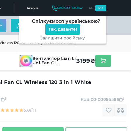
080 033 10 06
г
Акции
UA
RU
Спілкуємося українською?
Так, давайте!
Залишити російську
ireless 120 3 in 1 White (G99.12CL1W3W.00)
Вентилятор Lian Li
3199
₴
Uni Fan CL
Wireless 120 3 in 1
White
(G99.12CL1W3W.00)
 Fan CL Wireless 120 3 in 1 White
Код:
00-00086588
5.0
1