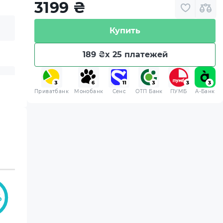
3199
₴
Купить
189 ₴
x 25 платежей
Приватбанк
Монобанк
Сенс
ОТП Банк
ПУМБ
A-Банк
%