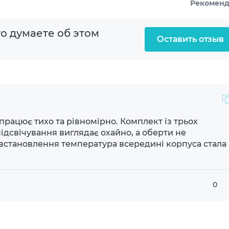
Рекомен
ронизация подсветки
о думаете об этом
ерживает PWM
Оставить отзыв
dBA
одинамический
рацює тихо та рівномірно. Комплект із трьох
ідсвічування виглядає охайно, а оберти не
n PWM
встановлення температура всередині корпуса стала
0
eless контроллер, работающий на частоте 2.4 ГГц