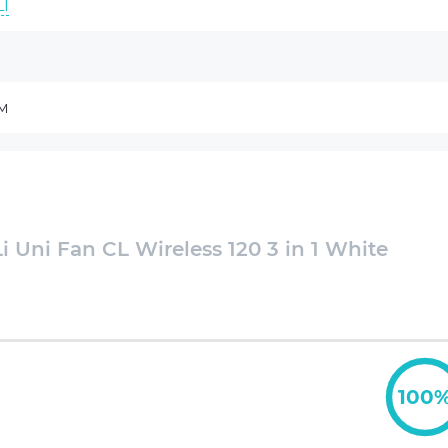
ивает управление оборотами и подсветкой. Набор
LI
гласованную вентиляцию внутри корпуса. В
лена как практичный вариант для белых ПК-сборок
м
м
 PC / Алюминий
 Uni Fan CL Wireless 120 3 in 1 White
0-2150
едовательное подключение
регулировка оборотов
100
лектный хаб