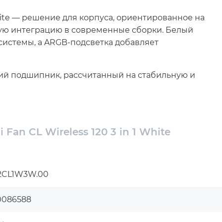
 White — решение для корпуса, ориентированное на
ую интеграцию в современные сборки. Белый
системы, а ARGB-подсветка добавляет
ий подшипник, рассчитанный на стабильную и
твует снижению лишних вибраций и помогает
 повседневной нагрузке.
остью вращения в диапазоне от 200 до 2150 об/
 Fan CL Wireless 120 3 in 1 White
 тихо в базовых сценариях и повышать
ри корпуса.
уальной для систем, где важен интенсивный обмен
12CL1W3W.00
сохраняет баланс между эффективностью
е 12 В соответствует стандартным требованиям
0086588