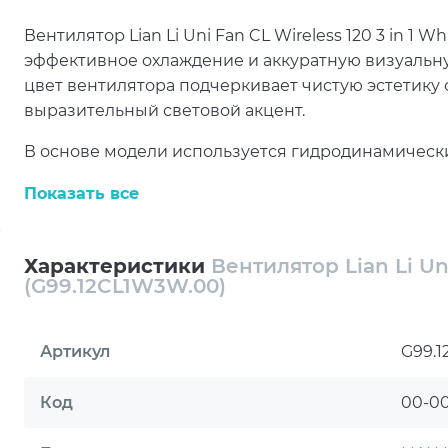
Вентилятор Lian Li Uni Fan CL Wireless 120 3 in 1
эффективное охлаждение и аккуратную визуальн
цвет вентилятора подчеркивает чистую эстетику 
выразительный световой акцент.
В основе модели используется гидродинамическ
плавную работу. Такой тип конструкции способс
Показать все
поддерживать комфортный акустический фон при
PWM-регулировка позволяет гибко управлять скор
Характеристики
Вентилятор Lian Li Uni
мин. Благодаря этому вентилятор может работать
(G99.12CL1W3W.00)
производительность при росте температуры внут
Воздушный поток до 77,34 CFM делает модель акт
Артикул
G99.
воздуха. При уровне шума до 30 дБ вентилятор 
охлаждения и акустическим комфортом, а питани
Код
00-0
корпусных решений.