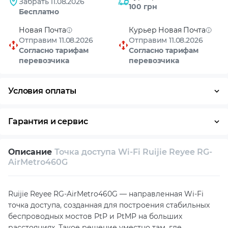
Забрать 11.08.2026
100 грн
Бесплатно
Новая Почта
Курьер Новая Почта
Отправим 11.08.2026
Отправим 11.08.2026
Согласно тарифам
Согласно тарифам
перевозчика
перевозчика
Условия оплаты
Оплата частями
Наличными
Кредит
Гарантия и сервис
Возврат и обмен в течение 14 дней
Описание
Точка доступа Wi-Fi Ruijie Reyee RG-
Собственный сервисный центр
AirMetro460G
Техническая поддержка
Консультация
Ruijie Reyee RG-AirMetro460G — направленная Wi-Fi
точка доступа, созданная для построения стабильных
беспроводных мостов PtP и PtMP на больших
расстояниях. Такое решение уместно там, где