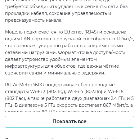
требуется объединить удалённые сегменты сети без
прокладки кабеля, сохранив управляемость и
предсказуемость канала.
Модель подключается по Ethernet (RJ45) и оснащена
одним LAN-портом с пропускной способностью 1 Гбит/с,
что позволяет уверенно работать с современными
сетевыми нагрузками. Формат «точка доступа/мост»
делает устройство удобным элементом
инфраструктуры для объектов, где важны чёткие
сценарии связи и минимальные задержки.
RG-AirMetro460G поддерживает беспроводные
стандарты Wi-Fi 3 (802.11g), Wi-Fi 4 (802.11n) и Wi-Fi 5
(802.11ac), а также работает в двух диапазонах 2.4 ГГц и 5
ГГц. В диапазоне 5 ГГц скорость достигает 867 Мбит/с, а
ширина канала 80 МГц помогает раскрыть потенциал
связи при корректных условиях эфира.
Показать все
За направленность отвечает внешняя антенна с
усилением 23 dBi и углами раскрыва HPBW 9° по