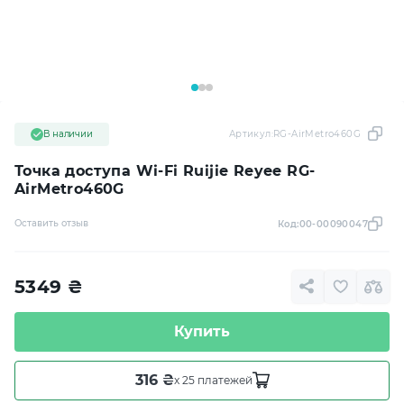
В наличии
Артикул:
RG-AirMetro460G
Точка доступа Wi-Fi Ruijie Reyee RG-
AirMetro460G
Оставить отзыв
Код:
00-00090047
5349
₴
Купить
316 ₴
x 25 платежей