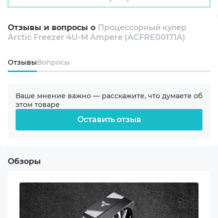
Совместимый сокет AMD
TR4/sTRX4/sWRX8
Отзывы и вопросы о
Процессорный кулер
Arctic Freezer 4U-M Ampere (ACFRE00171A)
SP6
Oтзывы
Вопросы
sTR5
Ваше мнение важно — расскажите, что думаете об
SP3
этом товаре
Оставить отзыв
Совместимый сокет Intel
4710
Обзоры
4677
4189