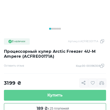
В наличии
Артикул:
ACFRE00171A
Процессорный кулер Arctic Freezer 4U-M
Ampere (ACFRE00171A)
Оставить отзыв
Код:
00-00096308
3199
₴
Купить
189 ₴
x 25 платежей