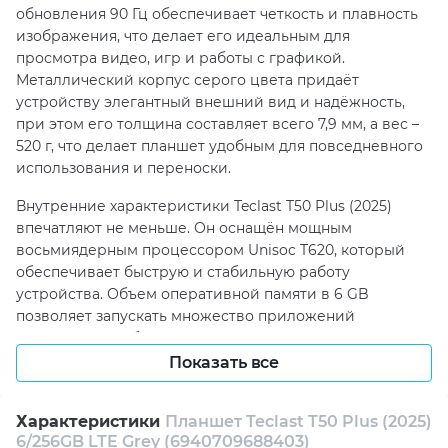
обновления 90 Гц обеспечивает четкость и плавность
изображения, что делает его идеальным для
просмотра видео, игр и работы с графикой.
Металлический корпус серого цвета придаёт
устройству элегантный внешний вид и надёжность,
при этом его толщина составляет всего 7,9 мм, а вес –
520 г, что делает планшет удобным для повседневного
использования и переноски.
Внутренние характеристики Teclast T50 Plus (2025)
впечатляют не меньше. Он оснащён мощным
восьмиядерным процессором Unisoc T620, который
обеспечивает быструю и стабильную работу
устройства. Объем оперативной памяти в 6 GB
позволяет запускать множество приложений
одновременно без снижения производительности. Для
хранения данных предусмотрено 256 GB встроенной
Показать все
памяти с возможностью расширения до 1 ТБ с
помощью microSD-карты, что делает планшет
Характеристики
Планшет Teclast T50 Plus (2025)
подходящим для хранения большого количества
6/256GB LTE Grey (6940709688403)
файлов, фотографий и видео.