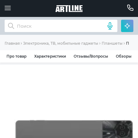
Планше
Главная
Электроника, ТВ, мобильные гаджеты
Планшеты
Про товар
Характеристики
Отзывы/Вопросы
Обзоры