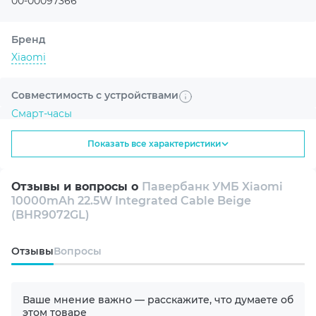
00-00097366
37 Вт·ч
максимальная
мощность
Бренд
Xiaomi
3
105,2 мм
устройства
высота корпуса
Совместимость с устройствами
одновременно
Смарт-часы
Показать все характеристики
Планшеты
Кабель уже в корпусе
Отзывы и вопросы о
Павербанк УМБ Xiaomi
Смартфоны
10000mAh 22.5W Integrated Cable Beige
Встроенный кабель USB-C заряжает
(BHR9072GL)
совместимые устройства и сам внешний
Емкость батареи
аккумулятор. Дополнительный провод не
Oтзывы
Вопросы
10000 mAh
нужно каждый раз искать в сумке.
Тип аккумуляторов
Ваше мнение важно — расскажите, что думаете об
Литий-ионный (Li-ion)
этом товаре