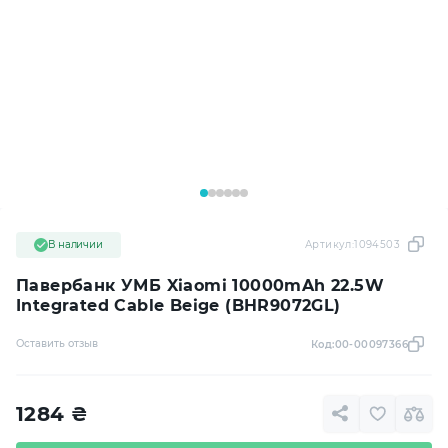
В наличии
Артикул:
1094503
Павербанк УМБ Xiaomi 10000mAh 22.5W
Integrated Cable Beige (BHR9072GL)
Оставить отзыв
Код:
00-00097366
1284
₴