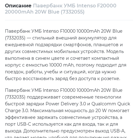
Описание
Павербанк УМБ Intenso F20000
Собственный сервисный центр
20000mAh 20W Blue (7332055)
Техническая поддержка
Консультация
Павербанк УМБ Intenso F10000 10000mAh 20W Blue
(7332035) — стильный внешний аккумулятор для
ежедневной подзарядки смартфонов, планшетов и
других совместимых мобильных устройств. Модель
выполнена в синем цвете и сочетает компактный
корпус с емкостью 10000 mAh, поэтому подходит для
поездок, работы, учебы и ситуаций, когда нужно
быстро восстановить заряд без доступа к розетке.
Павербанк УМБ Intenso F10000 10000mAh 20W Blue
(7332035) поддерживает современные технологии
быстрой зарядки Power Delivery 3.0 и Qualcomm Quick
Charge 3.0. Максимальная мощность до 20 W помогает
эффективнее заряжать совместимые устройства, а
порт USB-C используется как для входа, так и для
выхода. Дополнительно предусмотрен выход USB-A,
что делает модель удобной для подключения разных