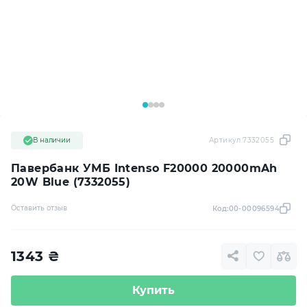
В наличии
Артикул:
7332055
Павербанк УМБ Intenso F20000 20000mAh
20W Blue (7332055)
Оставить отзыв
Код:
00-00096594
1343
₴
Купить