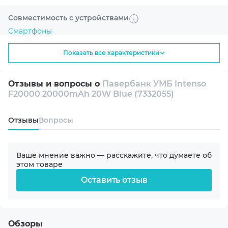
Совместимость с устройствами
Смартфоны
Показать все характеристики
Планшеты
Отзывы и вопросы о
Павербанк УМБ Intenso
Емкость батареи
F20000 20000mAh 20W Blue (7332055)
20000 mAh
Oтзывы
Вопросы
Тип аккумуляторов
Литий-полимерный (Li-Pol)
Ваше мнение важно — расскажите, что думаете об
этом товаре
Мощность (на все порты)
Оставить отзыв
20 W
Цвет
Blue
Обзоры