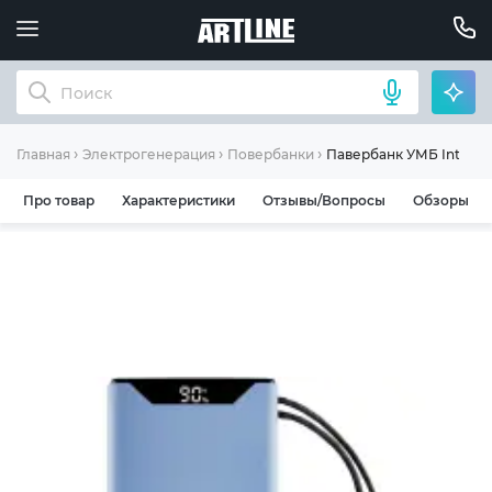
Павербанк УМБ Intenso
Главная
Электрогенерация
Повербанки
Про товар
Характеристики
Отзывы/Вопросы
Обзоры