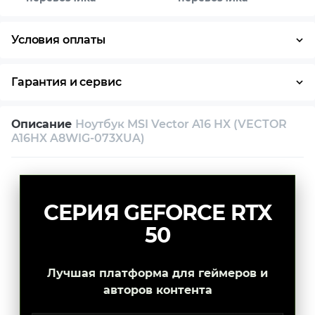
Условия оплаты
Оплата частями
Наличными
Кредит
Гарантия и сервис
Условия гарантии
Описание
Ноутбук MSI Vector A16 HX (VECTOR
Возврат и обмен в течение 14 дней
A16HX A8WIG-073XUA)
Собственный сервисный центр
Техническая поддержка
Консультация
СЕРИЯ GEFORCE RTX
50
Лучшая платформа для геймеров и
авторов контента