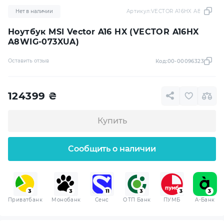
Нет в наличии
Артикул:
VECTOR A16HX A8WIG-07
Ноутбук MSI Vector A16 HX (VECTOR A16HX
A8WIG-073XUA)
Оставить отзыв
Код:
00-00096323
124399
₴
Купить
Сообщить о наличии
Приватбанк
Монобанк
Сенс
ОТП Банк
ПУМБ
A-Банк