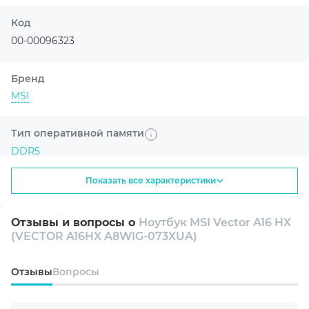
поколения, чтобы ускорять игры,
творчество и задачи на базе
Код
искусственного интеллекта.
00-00096323
Бренд
MSI
Тип оперативной памяти
DDR5
Улучшенная графика с AI
NVIDIA DLSS 4 помогает получить более
Показать все характеристики
плавный геймплей и высокую детализацию.
Диагональ экрана
16"
Отзывы и вопросы о
Ноутбук MSI Vector A16 HX
(VECTOR A16HX A8WIG-073XUA)
Разрешение экрана
WQXGA 2560x1600
Oтзывы
Вопросы
Тип матрицы