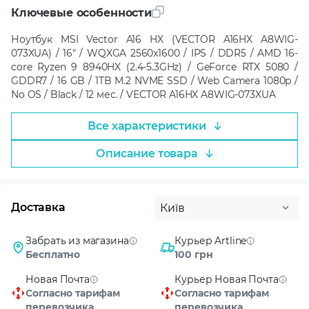
Ключевые особенности
Ноутбук MSI Vector A16 HX (VECTOR A16HX A8WIG-
073XUA) / 16" / WQXGA 2560x1600 / IPS / DDR5 / AMD 16-
core Ryzen 9 8940HX (2.4-5.3GHz) / GeForce RTX 5080 /
GDDR7 / 16 GB / 1TB M.2 NVME SSD / Web Camera 1080p /
No OS / Black / 12 мес. / VECTOR A16HX A8WIG-073XUA
Все характеристики
Описание товара
Доставка
Київ
Забрать из магазина
Курьер Artline
Бесплатно
100 грн
Новая Почта
Курьер Новая Почта
Согласно тарифам
Согласно тарифам
перевозчика
перевозчика