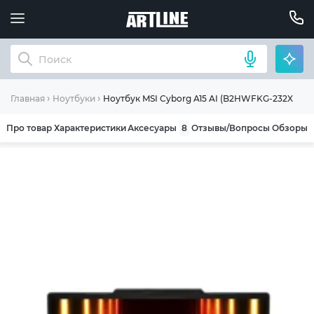
Ноутбук MSI Cyborg A15 AI (B2HWFKG-232XUA)
Главная
Ноутбуки
Про товар
Характеристики
Аксесуары
8
Отзывы/Вопросы
Обзоры
ОБЩИЕ УСЛОВИЯ ГАРАНТИИ
Компания ARTLINE благодарит Вас за выбор
нашей продукции. Мы уверены, что