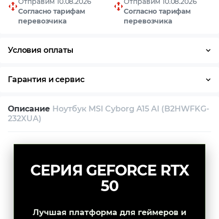
Отправим 10.08.2026
Отправим 10.08.2026
Согласно тарифам
Согласно тарифам
перевозчика
перевозчика
Условия оплаты
Оплата частями
Наличными
Кредит
Гарантия и сервис
Условия гарантии
Описание
Ноутбук MSI Cyborg A15 AI (B2HWFKG-
Возврат и обмен в течение 14 дней
232XUA)
Собственный сервисный центр
Техническая поддержка
Консультация
СЕРИЯ GEFORCE RTX
50
Лучшая платформа для геймеров и