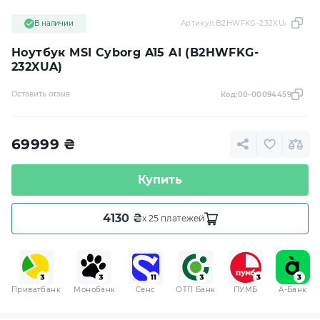
В наличии
Артикул:
B2HWFKG-232XUA
Ноутбук MSI Cyborg A15 AI (B2HWFKG-
232XUA)
Оставить отзыв
Код:
00-00094459
69999
₴
Купить
4130 ₴
x 25 платежей
Приватбанк
Монобанк
Сенс
ОТП Банк
ПУМБ
A-Банк