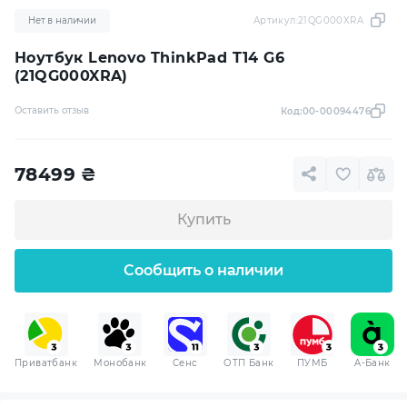
Нет в наличии
Артикул:
21QG000XRA
Ноутбук Lenovo ThinkPad T14 G6
(21QG000XRA)
Оставить отзыв
Код:
00-00094476
78499
₴
Купить
Сообщить о наличии
Приватбанк
Монобанк
Сенс
ОТП Банк
ПУМБ
A-Банк