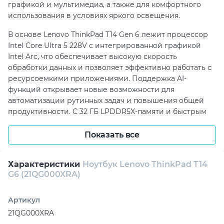
графикой и мультимедиа, а также для комфортного
использования в условиях яркого освещения.
В основе Lenovo ThinkPad T14 Gen 6 лежит процессор
Intel Core Ultra 5 228V с интегрированной графикой
Intel Arc, что обеспечивает высокую скорость
обработки данных и позволяет эффективно работать с
ресурсоемкими приложениями. Поддержка AI-
функций открывает новые возможности для
автоматизации рутинных задач и повышения общей
продуктивности. С 32 ГБ LPDDR5X-памяти и быстрым
SSD на 512 ГБ PCIe 4.0 пользователи могут
рассчитывать на плавную работу в режиме
Показать все
многозадачности и быстрое выполнение сложных
вычислительных операций.
Характеристики
Ноутбук Lenovo ThinkPad T14
G6 (21QG000XRA)
Одним из ключевых отличий Lenovo ThinkPad T14 Gen 6
является его прочный корпус с карбоновыми
элементами, который обеспечивает долговечность и
Артикул
устойчивость к механическим воздействиям. Малый
21QG000XRA
вес от 1,38 кг делает этот ноутбук идеальным