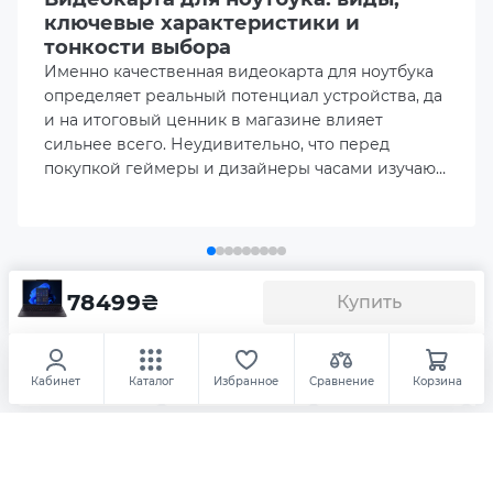
Оперативная память
ключевые характеристики и
тонкости выбора
32GB LPDDR5X 8533 MHz (onboard)
Именно качественная видеокарта для ноутбука
определяет реальный потенциал устройства, да
Объем накопителя
и на итоговый ценник в магазине влияет
512GB M.2 NVME SSD
сильнее всего. Неудивительно, что перед
покупкой геймеры и дизайнеры часами изучают
актуальный рейтинг видеокарт для ноутбуков,
Порты ввода/вывода
пытаясь наперед просчитать, как именно
2 x Thunderbolt 4
покажет себя выбранный лэптоп в реальных
рабочих задачах.
1 x HDMI 2.1
78499
₴
Купить
Аксесуары
Ноутбук Lenovo ThinkPad T14 G6
(21QG000XRA)
2 x USB 3.2 Gen 1 Type-A
Кабинет
Каталог
Избранное
Сравнение
Корзина
Освещение
Повербанки
USB флешки
1 x 3.5mm Combo Audio Jack
1 x RJ-45