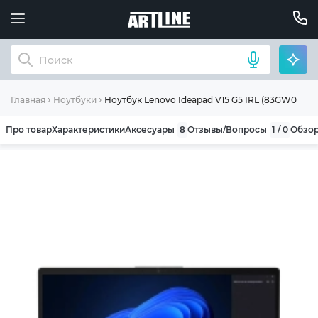
Ноутбук Lenovo Ideapad V15 G5 IRL (83GW00CD
Главная
Ноутбуки
Про товар
Характеристики
Аксесуары
8
Отзывы/Вопросы
1 / 0
Обзо
ОБЩИЕ УСЛОВИЯ ГАРАНТИИ
Компания ARTLINE благодарит Вас за выбор