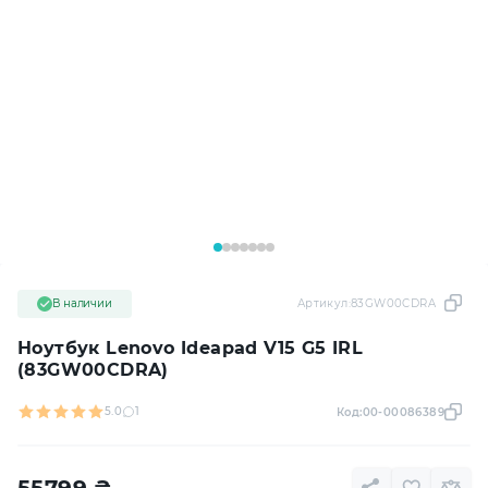
В наличии
Артикул:
83GW00CDRA
Ноутбук Lenovo Ideapad V15 G5 IRL
(83GW00CDRA)
5.0
1
Код:
00-00086389
55799
₴