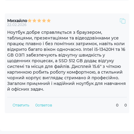
60 Hz
Михайло
Яркость экрана
22.02.2026
300 cd/m²
Ноутбук добре справляється з браузером,
таблицями, презентаціями та відеодзвінками усе
працює плавно і без помітних затримок, навіть коли
Модель процессора
відкрито багато вікон одночасно. Intel i5-13420H та 16
Intel (4p+4e)-Core i5-13420H (2.1-4.6 GHz)
GB ОЗП забезпечують відчутну швидкість у
щоденних процесах, а SSD 512 GB додає відгуку
системі та місця для файлів. Дисплей 15.6" з чіткою
Видеокарта
картинкою робить роботу комфортною, а стильний
Intel UHD Graphics
чорний корпус виглядає стримано й професійно.
Загалом приємний і надійний ноутбук для навчання
й офісних задач.
Оперативная память
16GB DDR5 SO-DIMM 5200 MHz
Ответить
0
ответов
0
0
Объем накопителя
512GB M.2 NVME SSD