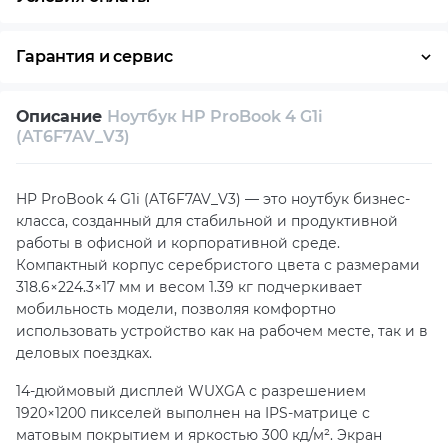
Оплата частями
Наличными
Кредит
Гарантия и сервис
Условия гарантии
Описание
Ноутбук HP ProBook 4 G1i
Возврат и обмен в течение 14 дней
(AT6F7AV_V3)
Собственный сервисный центр
HP ProBook 4 G1i (AT6F7AV_V3) — это ноутбук бизнес-
Техническая поддержка
Консультация
класса, созданный для стабильной и продуктивной
работы в офисной и корпоративной среде.
Компактный корпус серебристого цвета с размерами
318.6×224.3×17 мм и весом 1.39 кг подчеркивает
мобильность модели, позволяя комфортно
использовать устройство как на рабочем месте, так и в
деловых поездках.
14-дюймовый дисплей WUXGA с разрешением
1920×1200 пикселей выполнен на IPS-матрице с
матовым покрытием и яркостью 300 кд/м². Экран