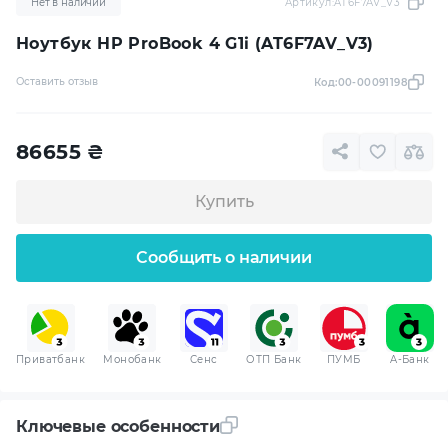
Нет в наличии
Артикул:
AT6F7AV_V3
Ноутбук HP ProBook 4 G1i (AT6F7AV_V3)
Оставить отзыв
Код:
00-00091198
86655
₴
Купить
Сообщить о наличии
Приватбанк
Монобанк
Сенс
ОТП Банк
ПУМБ
A-Банк
Ключевые особенности