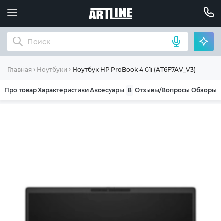
Ноутбук HP ProBook 4 G1i (AT6F7AV_V3)
Главная
Ноутбуки
Про товар
Характеристики
Аксесуары
8
Отзывы/Вопросы
Обзоры
ОБЩИЕ УСЛОВИЯ ГАРАНТИИ
Компания ARTLINE благодарит Вас за выбор
нашей продукции. Мы уверены, что
приобретенная вами техника будет служить