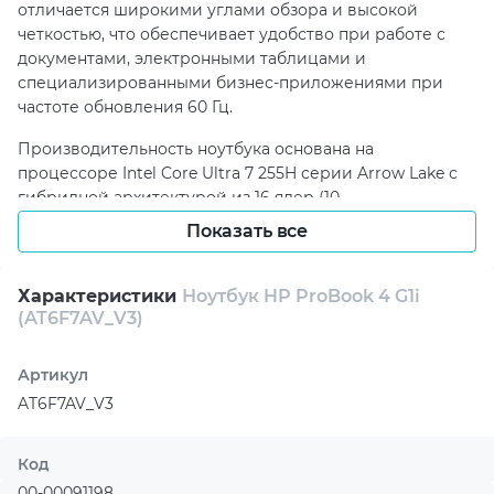
отличается широкими углами обзора и высокой
четкостью, что обеспечивает удобство при работе с
документами, электронными таблицами и
специализированными бизнес-приложениями при
частоте обновления 60 Гц.
Производительность ноутбука основана на
процессоре Intel Core Ultra 7 255H серии Arrow Lake с
гибридной архитектурой из 16 ядер (10
производительных и 6 энергоэффективных) и
Показать все
динамической частотой до 5.1 ГГц. В сочетании с 32 ГБ
оперативной памяти DDR5 устройство уверенно
справляется с многозадачностью и интенсивными
Характеристики
Ноутбук HP ProBook 4 G1i
(AT6F7AV_V3)
вычислительными нагрузками.
Для хранения данных используется высокоскоростной
Артикул
накопитель 1 ТБ M.2 NVMe SSD, который обеспечивает
AT6F7AV_V3
быстрый запуск системы и приложений.
Интегрированная графика Intel Arc Graphics 140T,
использующая оперативную память, подходит для
Код
повседневной офисной работы, аналитических задач и
00-00091198