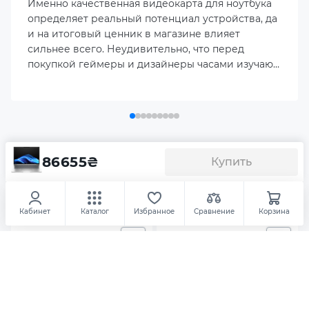
Именно качественная видеокарта для ноутбука
определяет реальный потенциал устройства, да
Объем накопителя
и на итоговый ценник в магазине влияет
1TB M.2 NVME SSD
сильнее всего. Неудивительно, что перед
покупкой геймеры и дизайнеры часами изучают
актуальный рейтинг видеокарт для ноутбуков,
Порты ввода/вывода
пытаясь наперед просчитать, как именно
1 x HDMI
покажет себя выбранный лэптоп в реальных
рабочих задачах.
1 x 3.5mm Combo Audio Jack
Аксесуары
Ноутбук HP ProBook 4 G1i
86655
₴
Купить
(AT6F7AV_V3)
2 x USB 3.2 Gen 2 Type-C
Освещение
Повербанки
USB флешки
Кабинет
Каталог
Избранное
Сравнение
Корзина
2 х USB 3.2 Gen 1 Type-A
1 x LAN (RJ-45)
Сеть (LAN/WiFi/Bluetooth)