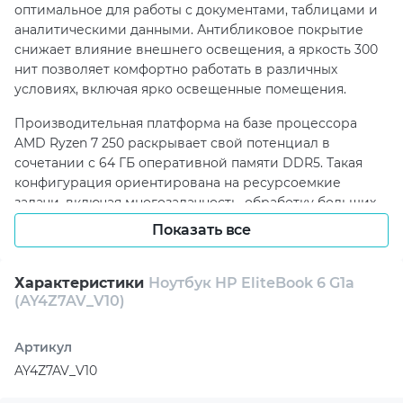
оптимальное для работы с документами, таблицами и
аналитическими данными. Антибликовое покрытие
снижает влияние внешнего освещения, а яркость 300
нит позволяет комфортно работать в различных
условиях, включая ярко освещенные помещения.
Производительная платформа на базе процессора
AMD Ryzen 7 250 раскрывает свой потенциал в
сочетании с 64 ГБ оперативной памяти DDR5. Такая
конфигурация ориентирована на ресурсоемкие
задачи, включая многозадачность, обработку больших
объемов данных и профессиональные приложения.
Показать все
SSD-накопитель объемом 1 ТБ обеспечивает высокую
скорость загрузки системы и быстрый доступ к
рабочим файлам.
Характеристики
Ноутбук HP EliteBook 6 G1a
(AY4Z7AV_V10)
Коммуникационные возможности ноутбука
соответствуют современным требованиям: камера 5
Артикул
МП с инфракрасной поддержкой обеспечивает
AY4Z7AV_V10
качественную видеосвязь, а аудиосистема Poly Studio
отвечает за чистое и насыщенное звучание.