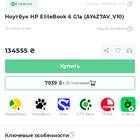
В наличии
Артикул:
AY4Z7AV_V10
Ноутбук HP EliteBook 6 G1a (AY4Z7AV_V10)
Оставить отзыв
Код:
00-00095472
134555
₴
Купить
7939 ₴
x 25 платежей
Приватбанк
Монобанк
Сенс
ОТП Банк
ПУМБ
A-Банк
Ключевые особенности