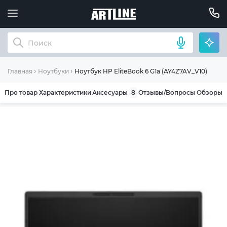
Ноутбук HP EliteBook 6 G1a (AY4Z7AV_V10)
Главная
Ноутбуки
Про товар
Характеристики
Аксесуары
8
Отзывы/Вопросы
Обзоры
ОБЩИЕ УСЛОВИЯ ГАРАНТИИ
Компания ARTLINE благодарит Вас за выбор
нашей продукции. Мы уверены, что
приобретенная вами техника будет служить