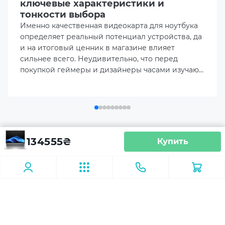
ключевые характеристики и
Оперативная память
тонкости выбора
2x32GB DDR5 SO-DIMM 5600 MHz
Именно качественная видеокарта для ноутбука
определяет реальный потенциал устройства, да
Объем накопителя
и на итоговый ценник в магазине влияет
1TB M.2 NVME SSD
сильнее всего. Неудивительно, что перед
покупкой геймеры и дизайнеры часами изучают
актуальный рейтинг видеокарт для ноутбуков,
Порты ввода/вывода
пытаясь наперед просчитать, как именно
2 х USB 3.2 Gen 1 Type-A
покажет себя выбранный лэптоп в реальных
рабочих задачах.
1 x 3.5mm Combo Audio Jack
Аксесуары
Ноутбук HP EliteBook 6 G1a
134555
₴
Купить
(AY4Z7AV_V10)
1 x HDMI
Освещение
Повербанки
USB флешки
2 x Thunderbolt 4
1 x LAN (RJ-45)