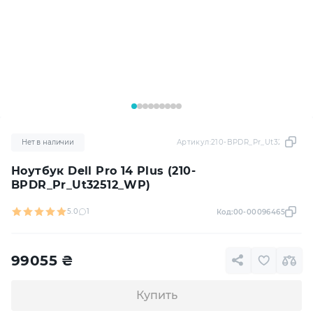
Нет в наличии
Артикул:
210-BPDR_Pr_Ut32512_WP
Ноутбук Dell Pro 14 Plus (210-
BPDR_Pr_Ut32512_WP)
5.0
1
Код:
00-00096465
99055
₴
Купить