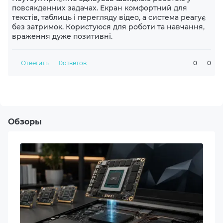
повсякденних задачах. Екран комфортний для
текстів, таблиць і перегляду відео, а система реагує
Возможность апгрейда
без затримок. Користуюся для роботи та навчання,
Да
враження дуже позитивні.
Модель процессора
Ответить
0
ответов
0
0
Intel (2p+8e+2lpe)-Core Ultra 7 265U (1.7-5.3GHz)
Видеокарта
Intel Graphics
Обзоры
Оперативная память
32GB LPDDR5X
Объем накопителя
512GB M.2 NVME SSD
Порты ввода/вывода