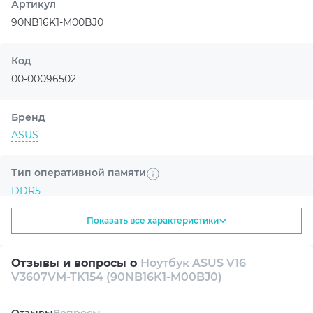
Артикул
NVIDIA Blackwell, тензорные ядра пятого
90NB16K1-M00BJ0
поколения и RT-ядра четвертого
поколения, чтобы ускорять игры,
творчество и задачи на базе
Код
искусственного интеллекта.
00-00096502
Бренд
ASUS
Тип оперативной памяти
DDR5
Улучшенная графика с AI
NVIDIA DLSS 4 помогает получить более
Показать все характеристики
плавный геймплей и высокую детализацию.
Диагональ экрана
16"
Отзывы и вопросы о
Ноутбук ASUS V16
V3607VM-TK154 (90NB16K1-M00BJ0)
Разрешение экрана
WUXGA 1920x1200
Oтзывы
Вопросы