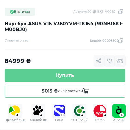
В наличии
Артикул:
90NB16K1-M00BJ0
Ноутбук ASUS V16 V3607VM-TK154 (90NB16K1-
M00BJ0)
Оставить отзыв
Код:
00-00096502
84999
₴
Купить
5015 ₴
x 25 платежей
Приватбанк
Монобанк
Сенс
ОТП Банк
ПУМБ
A-Банк