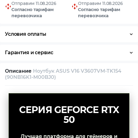
Отправим 11.08.2026
Отправим 11.08.2026
Согласно тарифам
Согласно тарифам
перевозчика
перевозчика
Условия оплаты
Оплата частями
Наличными
Кредит
Гарантия и сервис
Условия гарантии
Описание
Ноутбук ASUS V16 V3607VM-TK154
Возврат и обмен в течение 14 дней
(90NB16K1-M00BJ0)
Собственный сервисный центр
Техническая поддержка
Консультация
СЕРИЯ GEFORCE RTX
50
Лучшая платформа для геймеров и