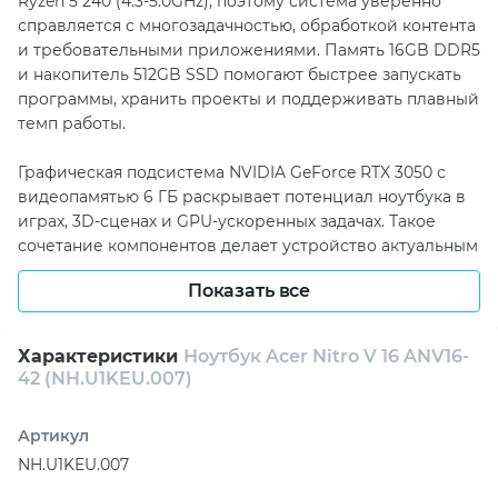
Ryzen 5 240 (4.3-5.0GHz), поэтому система уверенно
справляется с многозадачностью, обработкой контента
и требовательными приложениями. Память 16GB DDR5
и накопитель 512GB SSD помогают быстрее запускать
программы, хранить проекты и поддерживать плавный
темп работы.
Графическая подсистема NVIDIA GeForce RTX 3050 с
видеопамятью 6 ГБ раскрывает потенциал ноутбука в
играх, 3D-сценах и GPU-ускоренных задачах. Такое
сочетание компонентов делает устройство актуальным
для пользователей, которым нужен запас мощности на
Показать все
ближайшие годы.
Экран IPS с разрешением WUXGA 1920x1200 и частотой
Характеристики
Ноутбук Acer Nitro V 16 ANV16-
180 Hz формирует детализированное изображение для
42 (NH.U1KEU.007)
работы с текстом, видео и графикой. Покрытие
матовое снижает лишние блики и помогает дольше
Артикул
сохранять концентрацию.
NH.U1KEU.007
В интернет-магазине Артлайн эта модель