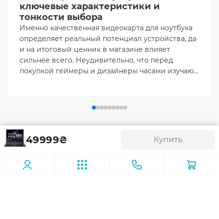
ключевые характеристики и
Тип памяти видеокарты
тонкости выбора
GDDR6
Именно качественная видеокарта для ноутбука
определяет реальный потенциал устройства, да
Оперативная память
и на итоговый ценник в магазине влияет
16GB DDR5
сильнее всего. Неудивительно, что перед
покупкой геймеры и дизайнеры часами изучают
актуальный рейтинг видеокарт для ноутбуков,
Объем накопителя
пытаясь наперед просчитать, как именно
512GB M.2 NVME SSD
покажет себя выбранный лэптоп в реальных
рабочих задачах.
Порты ввода/вывода
Аксесуары
Ноутбук Acer Nitro V 16 ANV16-42
1 x HDMI 2.1
49999
₴
Купить
(NH.U1KEU.007)
1 x 3.5mm Combo Audio Jack
Освещение
Повербанки
USB флешки
1 x USB 4.0 Type-C