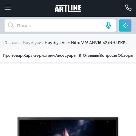
Ноутбук Acer Nitro V 16 ANV16-42 (NH.U1KEU.007
Главная
Ноутбуки
Про товар
Характеристики
Аксесуары
8
Отзывы/Вопросы
Обзоры
ОБЩИЕ УСЛОВИЯ ГАРАНТИИ
Компания ARTLINE благодарит Вас за выбор
нашей продукции. Мы уверены, что
приобретенная вами техника будет служить