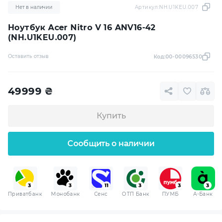
Нет в наличии
Артикул:
NH.U1KEU.007
Ноутбук Acer Nitro V 16 ANV16-42
(NH.U1KEU.007)
Оставить отзыв
Код:
00-00096530
49999
₴
Купить
Сообщить о наличии
Приватбанк
Монобанк
Сенс
ОТП Банк
ПУМБ
A-Банк