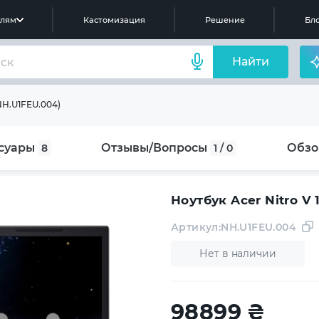
елям
Кастомизация
Решение
Бло
Найти
(NH.U1FEU.004)
суары
Отзывы/Вопросы
Обз
8
1 / 0
Ноутбук Acer Nitro V
Артикул:
NH.U1FEU.004
Нет в наличии
98899
₴