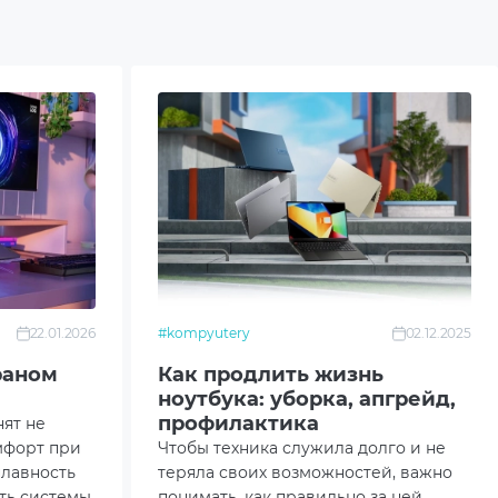
22.01.2026
#kompyutery
02.12.2025
раном
Как продлить жизнь
ноутбука: уборка, апгрейд,
профилактика
нят не
мфорт при
Чтобы техника служила долго и не
плавность
теряла своих возможностей, важно
ть системы
понимать, как правильно за ней