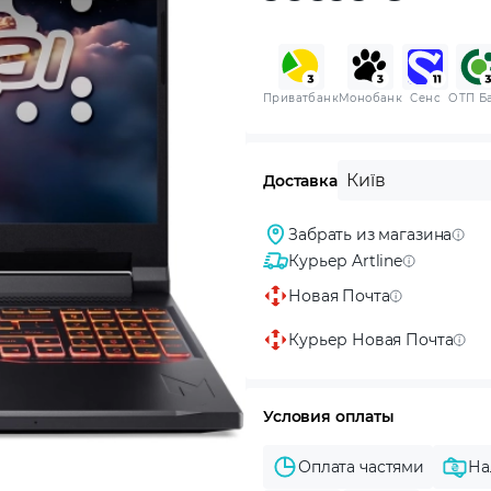
Приватбанк
Монобанк
Сенс
ОТП Б
Київ
Доставка
Забрать из магазина
Курьер Artline
Новая Почта
Курьер Новая Почта
Условия оплаты
Оплата частями
На