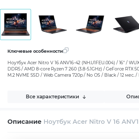
Ключевые особенности
Ноутбук Acer Nitro V 16 ANV16-42 (NH.U1FEU.004) / 16" / WUXG
DDR5 / AMD 8-core Ryzen 7 260 (3.8-5.1GHz) / GeForce RTX 5
M.2 NVME SSD / Web Camera 720p / No OS / Black / 12 мес. 
Все характеристики
Опис
Описание
Ноутбук Acer Nitro V 16 ANV