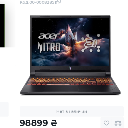
Код:
00-00082851
Нет в наличии
98899
₴