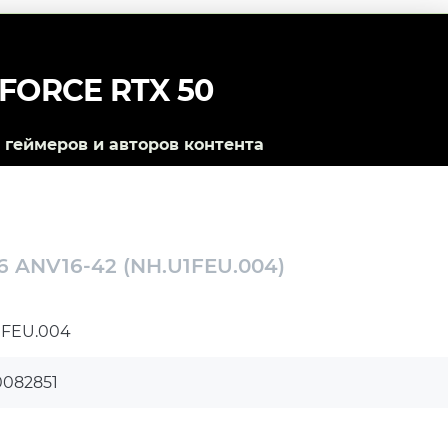
FORCE RTX 50
геймеров и авторов контента
16 ANV16-42 (NH.U1FEU.004)
1FEU.004
0082851