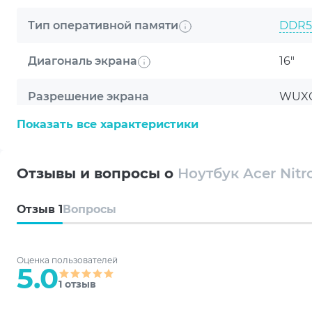
Тип оперативной памяти
DDR5
Диагональ экрана
16"
Разрешение экрана
WUXG
Показать все характеристики
Тип матрицы
IPS
ОБЩИЕ УСЛОВИЯ Г
Покрытие экрана
Мато
Отзывы и вопросы о
Ноутбук Acer Nitr
Частота экрана
180 H
Компания ARTLINE бла
Отзыв
1
Вопросы
техника будет служить
Модель процессора
AMD 8
Гарантия от произво
Оценка пользователей
5.0
Видеокарта
NVIDI
ТЕНЗОРНЫЕ ЯДРА ПЯТОГО
1 отзыв
Максимальная производительность AI для DL
Тип памяти видеокарты
GDDR