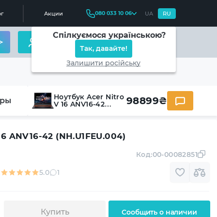
080 033 10 06
г
Акции
UA
RU
Спілкуємося українською?
Так, давайте!
Залишити російську
Ноутбук Acer Nitro
98899
₴
оры
V 16 ANV16-42
(NH.U1FEU.004)
 16 ANV16-42 (NH.U1FEU.004)
Код:
00-00082851
5.0
1
Купить
Сообщить о наличии