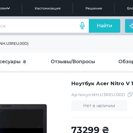
елям
Кастомизация
Решение
Бло
Найти
 (NH.U3REU.00D)
сесуары
Отзывы/Вопросы
Обзо
8
Ноутбук Acer Nitro V
Артикул:
NH.U3REU.00D
Нет в наличии
73299
₴