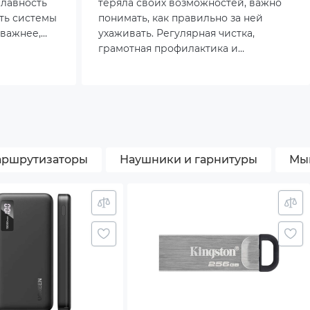
плавность
теряла своих возможностей, важно
ть системы
понимать, как правильно за ней
 важнее,
ухаживать. Регулярная чистка,
 это
грамотная профилактика и
йствии с
своевременный апгрейд способны
мичными
значительно продлить срок службы
же
устройства и сохранить его
овятся
производительность на высоком
ому
уровне.
краном 144
ршрутизаторы
Наушники и гарнитуры
Мы