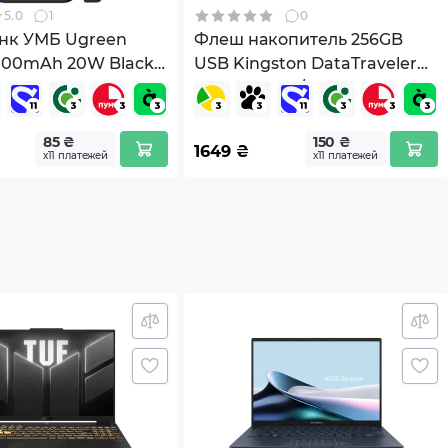
5.0
1
0
нк УМБ Ugreen
Флеш накопитель 256GB
0000mAh 20W Black
USB Kingston DataTraveler
Kyson (DTKN/256GB)
85 ₴
150 ₴
1649
₴
х11 платежей
х11 платежей