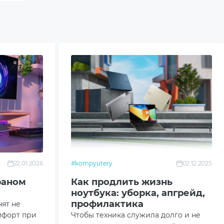
22.01.2026
#kompyutery
02.12.2025
раном
Как продлить жизнь
ноутбука: уборка, апгрейд,
профилактика
нят не
мфорт при
Чтобы техника служила долго и не