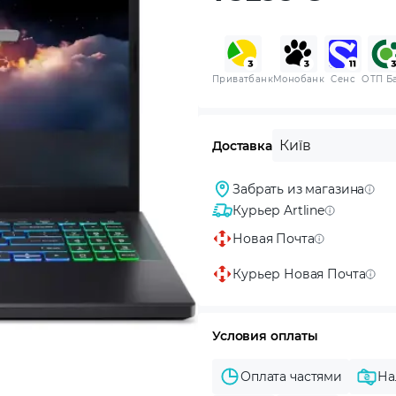
Приватбанк
Монобанк
Сенс
ОТП Б
Київ
Доставка
Забрать из магазина
Курьер Artline
Новая Почта
Курьер Новая Почта
Условия оплаты
Оплата частями
На