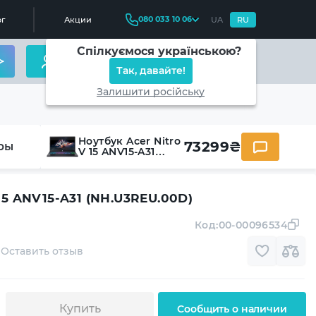
080 033 10 06
г
Акции
UA
RU
Спілкуємося українською?
Так, давайте!
Залишити російську
Ноутбук Acer Nitro
73299
₴
ры
V 15 ANV15-A31
(NH.U3REU.00D)
 15 ANV15-A31 (NH.U3REU.00D)
Код:
00-00096534
Оставить отзыв
Купить
Сообщить о наличии