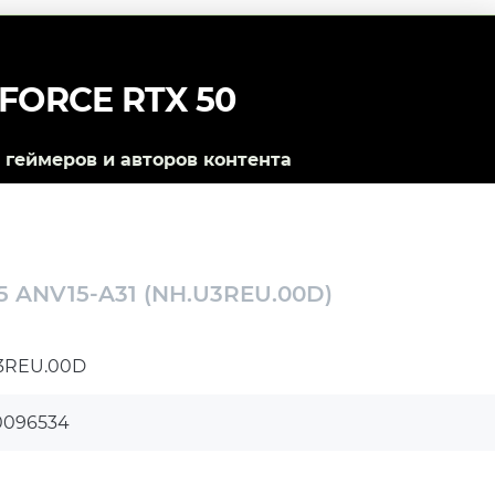
FORCE RTX 50
геймеров и авторов контента
15 ANV15-A31 (NH.U3REU.00D)
3REU.00D
0096534