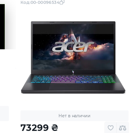
Код:
00-00096534
Нет в наличии
73299
₴