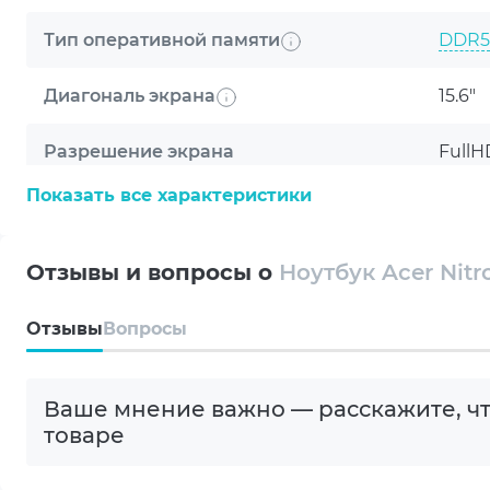
Тип оперативной памяти
DDR5
Диагональ экрана
15.6"
Разрешение экрана
FullH
Показать все характеристики
Тип матрицы
IPS
ОБЩИЕ УСЛОВИЯ Г
Покрытие экрана
Мато
Отзывы и вопросы о
Ноутбук Acer Nitr
Частота экрана
165 H
Компания ARTLINE бла
Oтзывы
Вопросы
техника будет служить
Яркость экрана
300 c
Гарантия от произво
Ваше мнение важно — расскажите, чт
Модель процессора
AMD 8
ТЕНЗОРНЫЕ ЯДРА ПЯТОГО
товаре
Максимальная производительность AI для DL
Видеокарта
NVIDI