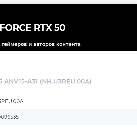
FORCE RTX 50
геймеров и авторов контента
15 ANV15-A31 (NH.U3REU.00A)
3REU.00A
0096535