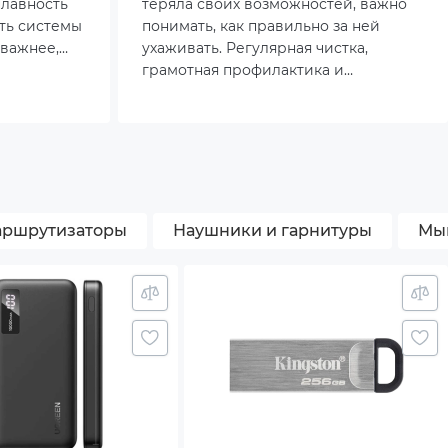
плавность
теряла своих возможностей, важно
ть системы
понимать, как правильно за ней
 важнее,
ухаживать. Регулярная чистка,
 это
грамотная профилактика и
йствии с
своевременный апгрейд способны
мичными
значительно продлить срок службы
же
устройства и сохранить его
овятся
производительность на высоком
ому
уровне.
краном 144
ршрутизаторы
Наушники и гарнитуры
Мы