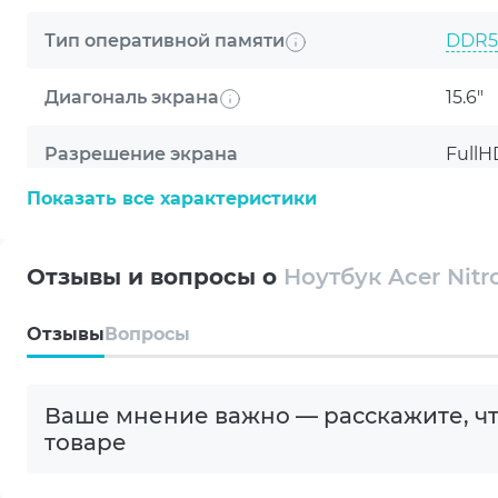
Тип оперативной памяти
DDR5
Диагональ экрана
15.6"
Разрешение экрана
FullH
Показать все характеристики
Тип матрицы
IPS
ОБЩИЕ УСЛОВИЯ Г
Покрытие экрана
Мато
Отзывы и вопросы о
Ноутбук Acer Nitr
Частота экрана
165 H
Компания ARTLINE бла
Oтзывы
Вопросы
техника будет служить
Яркость экрана
300 c
Гарантия от произво
Ваше мнение важно — расскажите, чт
Модель процессора
AMD 6
ТЕНЗОРНЫЕ ЯДРА ПЯТОГО
товаре
Максимальная производительность AI для DL
Видеокарта
NVIDI