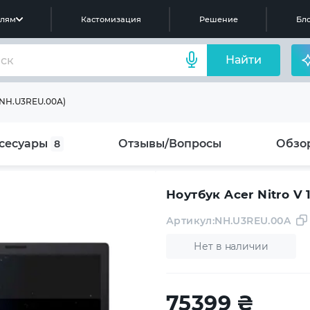
елям
Кастомизация
Решение
Бло
Найти
 (NH.U3REU.00A)
сесуары
Отзывы/Вопросы
Обзо
8
Ноутбук Acer Nitro V
Артикул:
NH.U3REU.00A
Нет в наличии
75399
₴