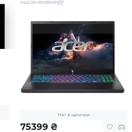
Код:
00-00096535
Нет в наличии
75399
₴