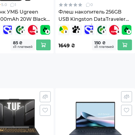
5.0
1
0
нк УМБ Ugreen
Флеш накопитель 256GB
0000mAh 20W Black
USB Kingston DataTraveler
Kyson (DTKN/256GB)
85 ₴
150 ₴
1649
₴
х11 платежей
х11 платежей