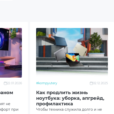
22.01.2026
#kompyutery
02.12.2025
раном
Как продлить жизнь
ноутбука: уборка, апгрейд,
профилактика
нят не
мфорт при
Чтобы техника служила долго и не