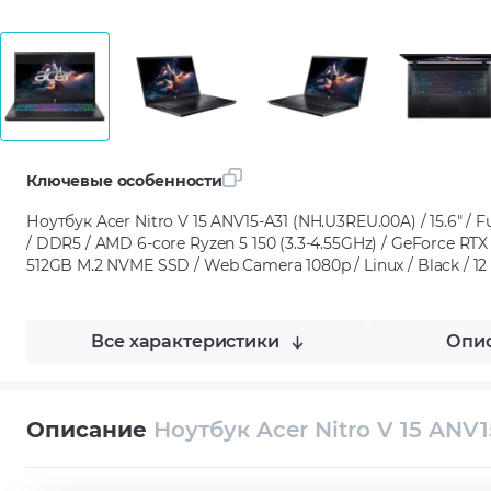
Ключевые особенности
Ноутбук Acer Nitro V 15 ANV15-A31 (NH.U3REU.00A) / 15.6" / Fu
/ DDR5 / AMD 6-core Ryzen 5 150 (3.3-4.55GHz) / GeForce RTX
512GB M.2 NVME SSD / Web Camera 1080p / Linux / Black / 1
Все характеристики
Опис
Описание
Ноутбук Acer Nitro V 15 ANV