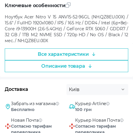
Ключевые особенности
Ноутбук Acer Nitro V 15 ANV15-52-96GL (NH.QZ8EU.00X) /
15.6" / FullHD 1920x1080 / IPS / 165 Hz / DDR4 / Intel (6p+8e)-
Core i9-13900H (2.6-5.4GHz) / GeForce RTX 5060 / GDDR7 /
32 GB / 1TB M.2 NVME SSD / 720p HD / No OS / Black / 12
мес. / NH.QZ8EU.00X
Все характеристики
Описание товара
Доставка
Київ
Забрать из магазина
Курьер Artline
Бесплатно
100 грн
Новая Почта
Курьер Новая Почта
Согласно тарифам
Согласно тарифам
перевозчика
перевозчика