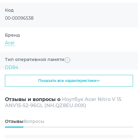
поколения, чтобы ускорять игры,
творчество и задачи на базе
Код
искусственного интеллекта.
00-00096538
Бренд
Acer
Тип оперативной памяти
DDR4
Улучшенная графика с AI
NVIDIA DLSS 4 помогает получить более
Показать все характеристики
плавный геймплей и высокую детализацию.
Диагональ экрана
15.6"
Отзывы и вопросы о
Ноутбук Acer Nitro V 15
ANV15-52-96GL (NH.QZ8EU.00X)
Разрешение экрана
FullHD 1920x1080
Oтзывы
Вопросы
Тип матрицы