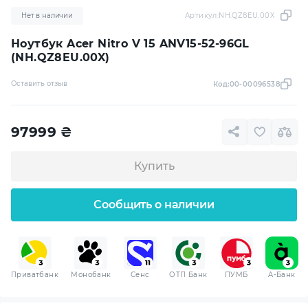
Нет в наличии
Артикул:
NH.QZ8EU.00X
Ноутбук Acer Nitro V 15 ANV15-52-96GL
(NH.QZ8EU.00X)
Оставить отзыв
Код:
00-00096538
97999
₴
Купить
Сообщить о наличии
Приватбанк
Монобанк
Сенс
ОТП Банк
ПУМБ
A-Банк