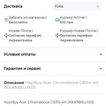
Доставка
Київ
Забрать из магазина
Курьер Artline
Бесплатно
100 грн
Новая Почта
Курьер Новая Почта
Согласно тарифам
Согласно тарифам
перевозчика
перевозчика
Условия оплаты
Оплата частями
Наличными
Кредит
Гарантия и сервис
Условия гарантии
Описание
Ноутбук Acer Chromebook CB314-4H
Возврат и обмен в течение 14 дней
(NX.KNBEU.003)
Собственный сервисный центр
Ноутбук Acer Chromebook CB314-4H (NX.KNBEU.003)
Техническая поддержка
Консультация