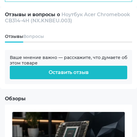
14"
Отзывы и вопросы о
Ноутбук Acer Chromebook
CB314-4H (NX.KNBEU.003)
Разрешение экрана
FullHD 1920x1080
Oтзывы
Вопросы
Тип матрицы
IPS
Ваше мнение важно — расскажите, что думаете об
этом товаре
Оставить отзыв
Покрытие экрана
Матовое
Частота экрана
Обзоры
60 Hz
Модель процессора
Intel 4-Core Processor N100 (0.1-3.4GHz)