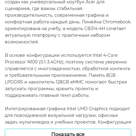
создан как универсальный ноутбук Acer для
сценариев, где важны стабильная
производительность, современная графика и
комфортная работа каждый день. Линейка Chromebook
ориентирована на учебу, а модель CB314-4H сочетает
актуальную платформу с практичным набором
возможностей.
В основе конфигурации используется Intel 4-Core
Processor N100 (0.1-3.4GHz), поэтому система уверенно
справляется с многозадачностью, обработкой контента
и требовательными приложениями. Память 8GB
LPDDR5 и накопитель 128GB eMMC помогают быстрее
запускать программы, хранить проекты и
поддерживать плавный темп работы.
Интегрированная графика Intel UHD Graphics подходит
для повседневной визуальной нагрузки, офисных
задач, мультимедиа и учебных проектов. Конфигурация
сохраняет баланс между отзывчивостью,
Показать все
энергоэффективностью и удобством мобильного