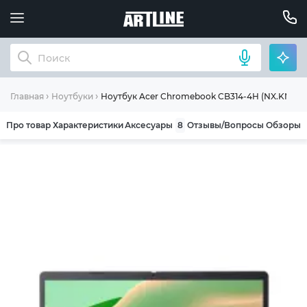
Ноутбук Acer Chromebook CB314-4H (NX.KNBEU
Главная
Ноутбуки
Про товар
Характеристики
Аксесуары
8
Отзывы/Вопросы
Обзоры
ОБЩИЕ УСЛОВИЯ ГАРАНТИИ
Компания ARTLINE благодарит Вас за выбор
нашей продукции. Мы уверены, что
приобретенная вами техника будет служить
вам долгие годы при соблюдении правил