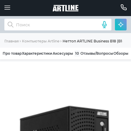
Неттоп ARTLINE Business B18 (B18v04
Главная
Компьютеры Artline
Про товар
Характеристики
Аксесуары
10
Отзывы/Вопросы
Обзоры
ОБЩИЕ УСЛОВИЯ ГАРАНТИИ
Компания ARTLINE благодарит Вас за выбор