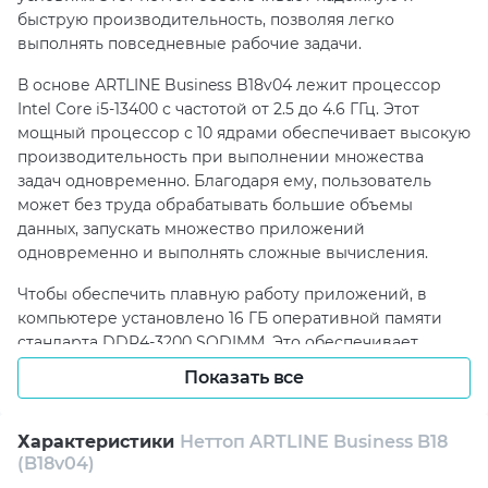
быструю производительность, позволяя легко
выполнять повседневные рабочие задачи.
В основе АRTLINE Business B18v04 лежит процессор
Intel Core i5-13400 с частотой от 2.5 до 4.6 ГГц. Этот
мощный процессор с 10 ядрами обеспечивает высокую
производительность при выполнении множества
задач одновременно. Благодаря ему, пользователь
может без труда обрабатывать большие объемы
данных, запускать множество приложений
одновременно и выполнять сложные вычисления.
Чтобы обеспечить плавную работу приложений, в
компьютере установлено 16 ГБ оперативной памяти
стандарта DDR4-3200 SODIMM. Это обеспечивает
достаточный объем памяти для работы с большими
Показать все
файлами и многозадачности без замедлений.
АRTLINE Business B18v04 оснащен быстрым и
Характеристики
Неттоп ARTLINE Business B18
надежным накопителем – 480 ГБ M.2 NVMe SSD.
(B18v04)
Благодаря SSD пользователь может быстро загружать