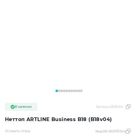
В наличии
Артикул:
B18v04
Неттоп ARTLINE Business B18 (B18v04)
Оставить отзыв
Код:
00-00070144