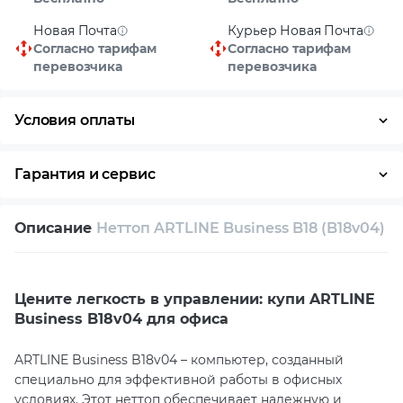
Новая Почта
Курьер Новая Почта
Согласно тарифам
Согласно тарифам
перевозчика
перевозчика
Условия оплаты
Оплата частями
Наличными
Кредит
Гарантия и сервис
Условия гарантии
Описание
Неттоп ARTLINE Business B18 (B18v04)
Возврат и обмен в течение 14 дней
Собственный сервисный центр
Цените легкость в управлении: купи ARTLINE
Техническая поддержка
Консультация
Business B18v04 для офиса
ARTLINE Business B18v04 – компьютер, созданный
специально для эффективной работы в офисных
условиях. Этот неттоп обеспечивает надежную и