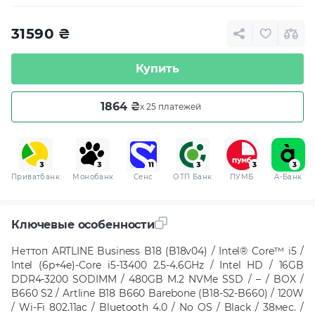
31590
₴
Купить
1864 ₴
x 25 платежей
Приватбанк
Монобанк
Сенс
ОТП Банк
ПУМБ
A-Банк
Ключевые особенности
Неттоп ARTLINE Business B18 (B18v04) / Intel® Core™ i5 /
Intel (6p+4e)-Core i5-13400 2.5-4.6GHz / Intel HD / 16GB
DDR4-3200 SODIMM / 480GB M.2 NVMe SSD / – / BOX /
B660 S2 / Artline B18 B660 Barebone (B18-S2-B660) / 120W
/ Wi-Fi 802.11ac / Bluetooth 4.0 / No OS / Black / 38мес. /