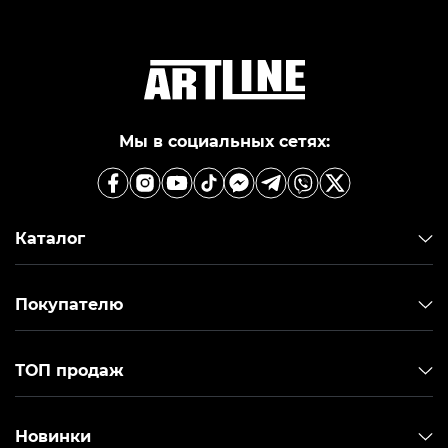
компьютерную технику, приводит к тому, что
потенциальному пользователю довольно сложно
выбрать подходящий агрегат для личных нужд.
Интернет-магазин Артлайн позволяет
ознакомиться с ассортиментом относительно
дешевых готовых ПК и заказать
компьютеры в
Киеве
, полностью соответствующие
Мы в социальных сетях:
эксплуатационным особенностям, ведь в продаже
имеются продуктивные устройства для офисного
пользования.
Каталог
В чем преимущества
компьютеров для бизнеса и
офиса?
Покупателю
Модели не отличаются шикарными
характеристиками, но являются продуктивными и
качественными «рабочими лошадками»,
ТОП продаж
способными выполнять множество офисных задач.
Устройства потребляют мало энергии, довольно
производительны, быстро охлаждаются и их
Новинки