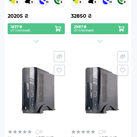
20205
₴
32850
₴
1837 ₴
2987 ₴
х11 платежей
х11 платежей
0
0