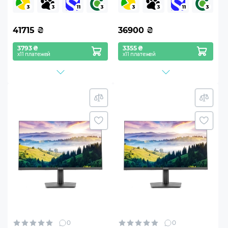
Windows 11 Pro
(B12v33+V24F75-IPS)
(B12v31Win+V24F75-IPS)
41715
₴
36900
₴
3793 ₴
3355 ₴
х11 платежей
х11 платежей
0
0