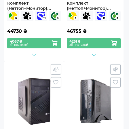
Комплект
Комплект
(Неттоп+Монитор)
(Неттоп+Монитор)
ARTLINE Business B12
ARTLINE Business B12
Windows 11 Pro
(B12v35+V24F75-IPS)
(B12v33Win+V24F75-IPS)
44730
₴
46755
₴
4067 ₴
4251 ₴
х11 платежей
х11 платежей