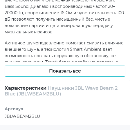
диаметром 8 мм и фирменная технология JBL Pure
Bass Sound. Диапазон воспроизводимых частот 20–
20000 Гц, сопротивление 16 Ом и чувствительность 100
дБ позволяют получить насыщенный бас, чистые
вокальные партии и детализированную передачу
музыкальных нюансов.
Активное шумоподавление помогает снизить влияние
внешнего шума, а технология Smart Ambient дает
возможность слышать окружающую обстановку, не
снимая наушники. Такой баланс особенно полезен в
дороге, офисе, транспорте или во время прогулок,
Показать все
когда важно быстро переключаться между личным
аудиопространством и внешним миром.
Характеристики
Наушники JBL Wave Beam 2
JBL Wave Beam 2 Blue оснащены 4 встроенными
Blue (JBLWBEAM2BLU)
микрофонами с чувствительностью 38 дБ, поэтому
голос во время звонков звучит четко и естественно.
Артикул
Функция ответа на звонок, регулировка громкости,
JBLWBEAM2BLU
Multipoint, Google Fast Pair и Microsoft Swift Pair делают
управление подключением простым, а защита IP54