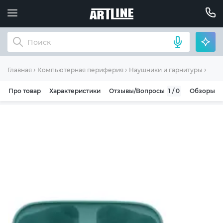
Науш
Главная
Компьютерная периферия
Наушники и гарнитуры
Про товар
Характеристики
Отзывы/Вопросы
1 / 0
Обзоры