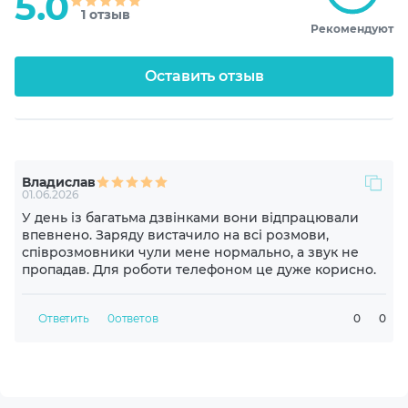
5.0
1 отзыв
Рекомендуют
Акустическое оформление
Закрытые
Оставить отзыв
Диапазон частот динамика
20-20000 Hz
Владислав
Чувствительность динамика
01.06.2026
100 dB
У день із багатьма дзвінками вони відпрацювали
впевнено. Заряду вистачило на всі розмови,
співрозмовники чули мене нормально, а звук не
Импеданс
пропадав. Для роботи телефоном це дуже корисно.
16 Ohm
Ответить
0
ответов
0
0
Диаметр драйвера, мм
8
Материал драйвера