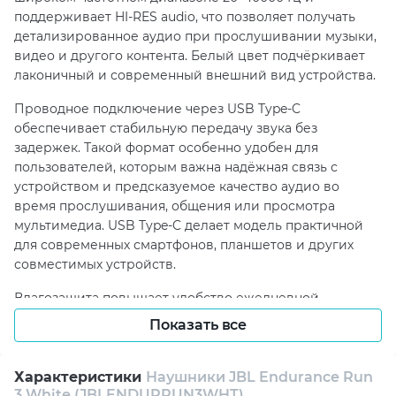
поддерживает HI-RES audio, что позволяет получать
детализированное аудио при прослушивании музыки,
видео и другого контента. Белый цвет подчёркивает
лаконичный и современный внешний вид устройства.
Проводное подключение через USB Type-C
обеспечивает стабильную передачу звука без
задержек. Такой формат особенно удобен для
пользователей, которым важна надёжная связь с
устройством и предсказуемое качество аудио во
время прослушивания, общения или просмотра
мультимедиа. USB Type-C делает модель практичной
для современных смартфонов, планшетов и других
совместимых устройств.
Влагозащита повышает удобство ежедневной
эксплуатации и делает наушники подходящими для
Показать все
активного ритма жизни. Модель можно использовать в
разных повседневных сценариях, где важны
устойчивость к внешним факторам, надёжность и
Характеристики
Наушники JBL Endurance Run
3 White (JBLENDURRUN3WHT)
комфорт. Небольшой вес дополнительно снижает