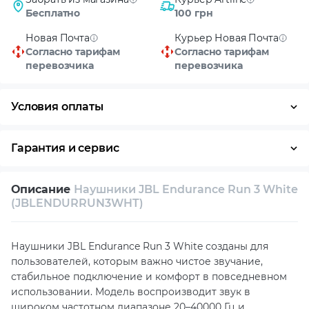
Бесплатно
100 грн
Новая Почта
Курьер Новая Почта
Согласно тарифам
Согласно тарифам
перевозчика
перевозчика
Условия оплаты
Оплата частями
Наличными
Кредит
Гарантия и сервис
Возврат и обмен в течение 14 дней
Описание
Наушники JBL Endurance Run 3 White
Собственный сервисный центр
(JBLENDURRUN3WHT)
Техническая поддержка
Консультация
Наушники JBL Endurance Run 3 White созданы для
пользователей, которым важно чистое звучание,
стабильное подключение и комфорт в повседневном
использовании. Модель воспроизводит звук в
широком частотном диапазоне 20–40000 Гц и