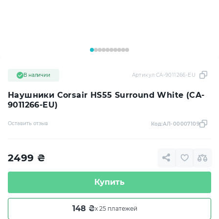
В наличии
Артикул:
CA-9011266-EU
Наушники Corsair HS55 Surround White (CA-
9011266-EU)
Оставить отзыв
Код:
АЛ-00007109
2499
₴
Купить
148 ₴
x 25 платежей