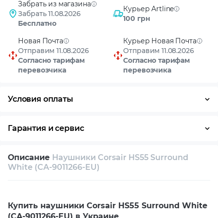
Забрать из магазина
Курьер Artline
Забрать 11.08.2026
100 грн
Бесплатно
Новая Почта
Курьер Новая Почта
Отправим 11.08.2026
Отправим 11.08.2026
Согласно тарифам
Согласно тарифам
перевозчика
перевозчика
Условия оплаты
Оплата частями
Наличными
Кредит
Гарантия и сервис
Возврат и обмен в течение 14 дней
Описание
Наушники Corsair HS55 Surround
Собственный сервисный центр
White (CA-9011266-EU)
Техническая поддержка
Консультация
Купить наушники Corsair HS55 Surround White
(CA-9011266-EU) в Украине