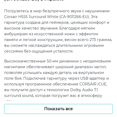
Погрузитесь в мир безупречного звука с наушниками
Corsair HS55 Surround White (CA-9011266-EU). Эта
гарнитура создана для геймеров, ценящих комфорт и
высокое качество звучания. Благодаря мягким
амбушюрам из искусственной кожи с эффектом
памяти и легкой конструкции, весом всего 273 грамма,
вы сможете наслаждаться длительными игровыми
сессиями без ощущения усталости.
Высококачественные 50-мм динамики с неодимовыми
магнитами обеспечивают широкий диапазон частот,
позволяя услышать каждую деталь на виртуальном
поле боя. Подключив гарнитуру через USB-адаптер и
используя программное обеспечение CORSAIR iCUE,
вы получите доступ к технологии Dolby Audio 7.1
surround sound, которая погрузит вас в атмосферу
игры.
Показать все
Омнинаправленный микрофон с функцией поднятия
для отключения звука гарантирует четкую передачу