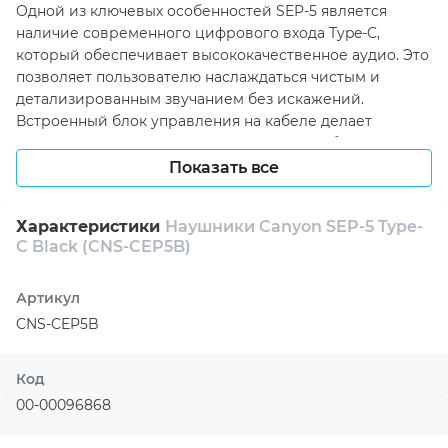
Одной из ключевых особенностей SEP-5 является
наличие современного цифрового входа Type-C,
который обеспечивает высококачественное аудио. Это
позволяет пользователю наслаждаться чистым и
детализированным звучанием без искажений.
Встроенный блок управления на кабеле делает
эксплуатацию наушников невероятно удобной: вы
можете легко переключаться между треками или
Показать все
ставить музыку на паузу, не доставая смартфон из
кармана. Длина кабеля в 1,2 метра обеспечивает
Характеристики
Наушники Canyon SEP-5 Type-
достаточную свободу движений, что особенно важно в
C Black (CNS-CEP5B)
дороге или во время активных занятий.
Комфорт при использовании наушников Canyon SEP-5
Артикул
также на высоте. Производитель предусмотрел
CNS-CEP5B
использование мягких амбушюр трех различных
размеров, которые гарантируют идеальную посадку и
исключают дискомфорт даже при продолжительном
Код
ношении. Это особенно ценится теми, кто не
00-00096868
представляет свою жизнь без музыки и аудиокниг.
Благодаря 10-миллиметровому динамическому