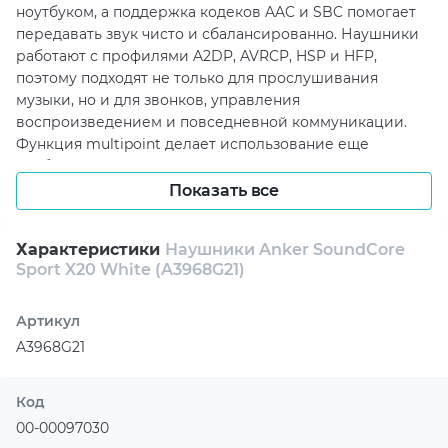
ноутбуком, а поддержка кодеков AAC и SBC помогает
передавать звук чисто и сбалансированно. Наушники
работают с профилями A2DP, AVRCP, HSP и HFP,
поэтому подходят не только для прослушивания
музыки, но и для звонков, управления
воспроизведением и повседневной коммуникации.
Функция multipoint делает использование еще
удобнее, позволяя взаимодействовать с несколькими
устройствами.
Показать все
За звучание отвечают динамические излучатели
диаметром 11 мм, раскрывающие частотный диапазон
Характеристики
Наушники Anker SoundCore
Sport X20 White (A3968G21)
20–20000 Гц. Сопротивление 16 Ом и чувствительность
115 дБ помогают получить выразительное звучание с
хорошим запасом громкости, а поддержка формата 2.0
Артикул
делает аудиосцену естественной для музыки, видео и
A3968G21
разговоров. Активное шумоподавление усиливает
эффект погружения, снижая влияние внешних звуков.
Код
Встроенный в корпус микрофон с чувствительностью
00-00097030
38 дБ подходит для голосового общения, а функция