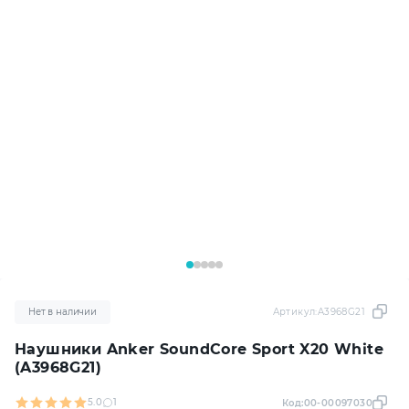
Нет в наличии
Артикул:
A3968G21
Наушники Anker SoundCore Sport X20 White
(A3968G21)
5.0
1
Код:
00-00097030