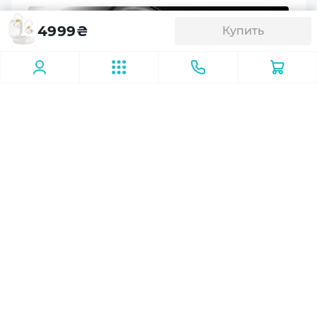
Конструкция микрофона
4999
₴
Купить
Скрытый
Шумоподавление
Есть
Чувствительность микрофона
-38 dB
#periferiya
09.03.2026
Игровые наушники с микрофоном:
Материал корпуса
как обеспечить идеальную
Пластик
командную коммуникацию
Современная гарнитура отвечает новым
Материал амбушюр
требованиям: минимальная задержка сигнала,
Силикон
разборчивость речи, комфорт при длительном
использовании. С ростом популярности
киберспорта и кооперативных проектов
Управление
пользователи всё чаще обращают внимание не