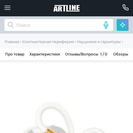
Науш
Главная
Компьютерная периферия
Наушники и гарнитуры
Про товар
Характеристики
Отзывы/Вопросы
1 / 0
Обзоры