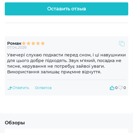
Закрытые
Оставить отзыв
Диапазон частот динамика
20-20000 Hz
Роман
Чувствительность динамика
07.04.2026
115 dB
Увечері слухаю подкасти перед сном, і ці навушники
для цього добре підходять. Звук м'який, посадка не
тисне, керування не потребує зайвої уваги.
Импеданс
Використання залишає приємне відчуття.
16 Ohm
Ответить
0
ответов
0
0
Диаметр драйвера, мм
11
Материал драйвера
Обзоры
Неодимовый магнит