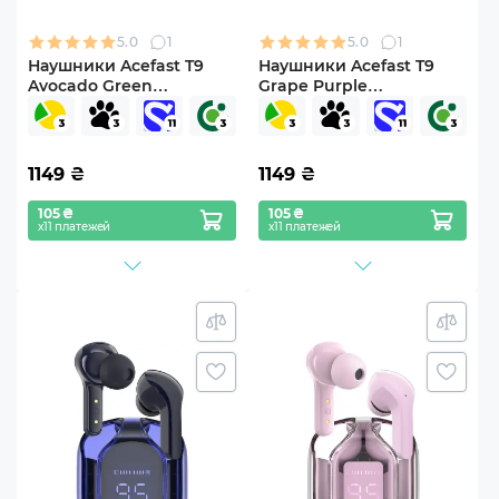
5.0
1
5.0
1
Наушники Acefast T9
Наушники Acefast T9
Avocado Green
Grape Purple
(6974316282556)
(6974316282563)
1149
₴
1149
₴
105 ₴
105 ₴
х11 платежей
х11 платежей