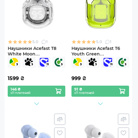
5.0
1
5.0
1
Наушники Acefast T8
Наушники Acefast T6
White Moon
Youth Green
(6974316282228)
(6974316281573)
1599
₴
999
₴
146 ₴
91 ₴
х11 платежей
х11 платежей