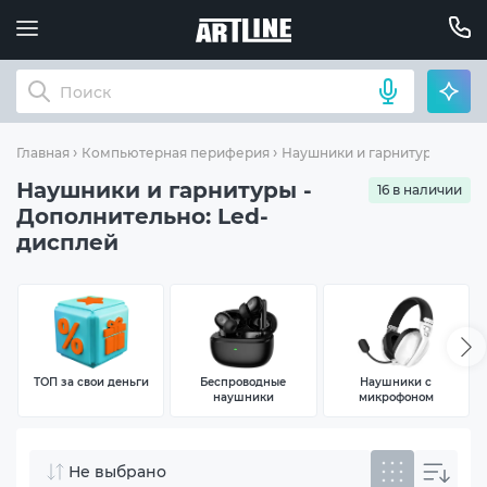
Допо
Главная
Компьютерная периферия
Наушники и гарнитуры
Наушники и гарнитуры -
16 в наличии
Дополнительно: Led-
дисплей
ТОП за свои деньги
Беспроводные
Наушники с
наушники
микрофоном
Не выбрано