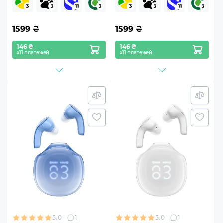
1599
₴
1599
₴
146 ₴
146 ₴
х11 платежей
х11 платежей
5.0
1
5.0
1