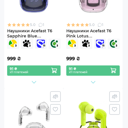
5.0
1
5.0
1
Наушники Acefast T6
Наушники Acefast T6
Sapphire Blue
Pink Lotus
(6974316281542)
(6974316281566)
999
₴
999
₴
91 ₴
91 ₴
х11 платежей
х11 платежей