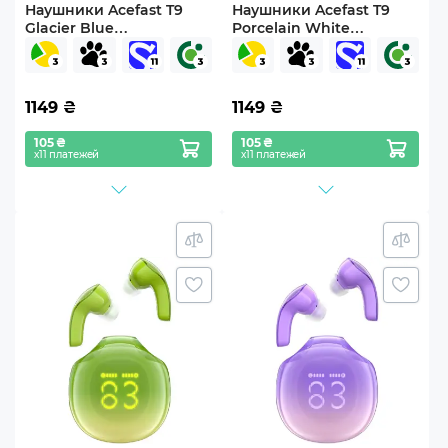
Наушники Acefast T9
Наушники Acefast T9
Glacier Blue
Porcelain White
(6974316282525)
(6974316282549)
1149
₴
1149
₴
105 ₴
105 ₴
х11 платежей
х11 платежей