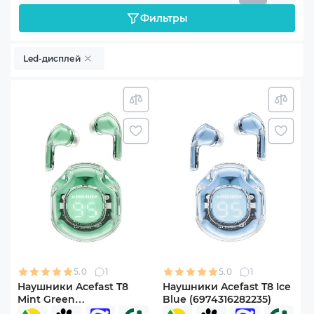
Фильтры
Led-дисплей
5.0
1
5.0
1
Наушники Acefast T8
Наушники Acefast T8 Ice
Mint Green
Blue (6974316282235)
(6974316282259)