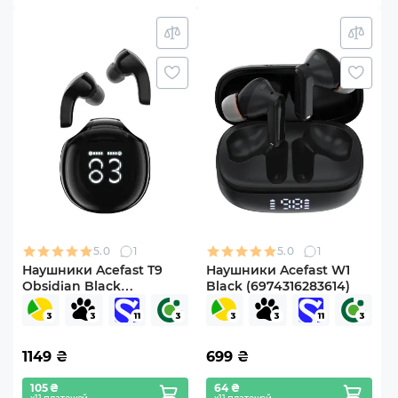
5.0
1
5.0
1
Наушники Acefast T9
Наушники Acefast W1
Obsidian Black
Black (6974316283614)
(6974316282570)
1149
₴
699
₴
105 ₴
64 ₴