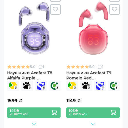
5.0
1
5.0
1
Наушники Acefast T8
Наушники Acefast T9
Alfalfa Purple
Pomelo Red
(6974316282266)
(6974316282532)
1599
₴
1149
₴
146 ₴
105 ₴
х11 платежей
х11 платежей