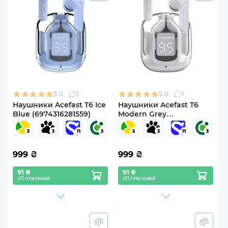
5.0
1
5.0
1
Наушники Acefast T6 Ice
Наушники Acefast T6
Blue (6974316281559)
Modern Grey
(6974316281580)
999
₴
999
₴
91 ₴
91 ₴
х11 платежей
х11 платежей