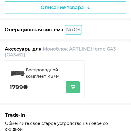
Описание товара
Операционная система:
No OS
Аксесуары для
Моноблок ARTLINE Home G43
(G43v62)
Беспроводной
комплект KB+M
1799₴
Trade-In
Обменяйте своё старое устройство на новое со
скидкой