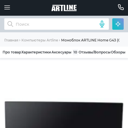
Моноблок ARTLINE Home G43 (G43v6
Главная
Компьютеры Artline
Про товар
Характеристики
Аксесуары
10
Отзывы/Вопросы
Обзоры
ОБЩИЕ УСЛОВИЯ ГАРАНТИИ
Компания ARTLINE благодарит Вас за выбор