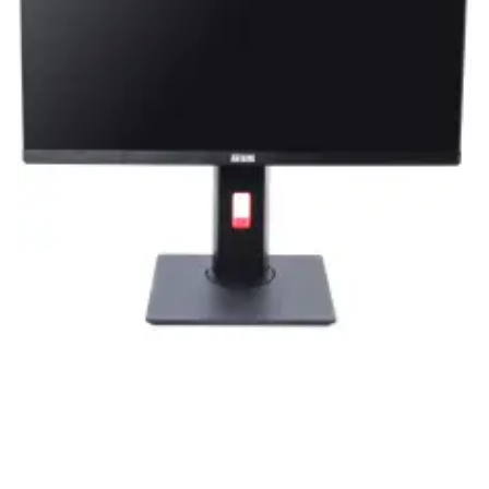
нашей продукции. Мы уверены, что
приобретенная вами техника будет служить
вам долгие годы при соблюдении правил
эксплуатации и хранения.
Artline комп'ютери