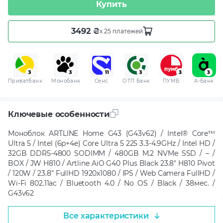
Купить
3492 ₴
x 25 платежей
Приватбанк
Монобанк
Сенс
ОТП Банк
ПУМБ
A-Банк
Ключевые особенности
Моноблок ARTLINE Home G43 (G43v62) / Intel® Core™
Ultra 5 / Intel (6p+4e) Core Ultra 5 225 3.3-4.9GHz / Intel HD /
32GB DDR5-4800 SODIMM / 480GB M.2 NVMe SSD / – /
BOX / JW H810 / Artline AiO G40 Plus Black 23.8" H810 Pivot
/ 120W / 23.8" FullHD 1920x1080 / IPS / Web Camera FullHD /
Wi-Fi 802.11ac / Bluetooth 4.0 / No OS / Black / 38мес. /
G43v62
Все характеристики