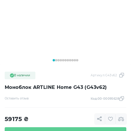
В наличии
Артикул:
G43v62
Моноблок ARTLINE Home G43 (G43v62)
Оставить отзыв
Код:
00-00095628
59175
₴