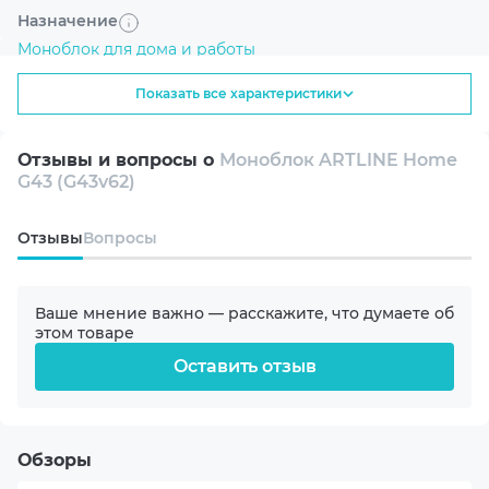
ассортимент современных компьютерных решений
Назначение
для дома и офиса. В каталоге представлены надежные
Моноблок для дома и работы
и функциональные устройства, включая ARTLINE Home
G43, которые сочетают производительность, удобство
Показать все характеристики
Линейка
и продуманный дизайн для эффективной работы и
повседневного использования.
G43
Отзывы и вопросы о
Моноблок ARTLINE Home
G43 (G43v62)
Модель процессора
Intel (6p+4e) Core Ultra 5 225 3.3-4.9GHz
Oтзывы
Вопросы
Охлаждение процессора
BOX
Ваше мнение важно — расскажите, что думаете об
этом товаре
Оставить отзыв
Видеокарта
Intel HD
Оперативная память
Обзоры
32GB DDR5-4800 SODIMM