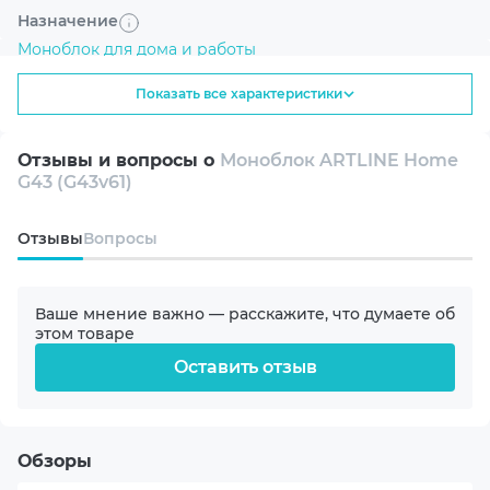
ассортимент современных компьютерных решений
Назначение
для дома и офиса. В каталоге представлены надежные
Моноблок для дома и работы
устройства, включая ARTLINE Home G43, которые
сочетают производительность, удобство и
Показать все характеристики
Линейка
продуманный дизайн для эффективной работы и
повседневного использования.
G43
Отзывы и вопросы о
Моноблок ARTLINE Home
G43 (G43v61)
Модель процессора
Intel (6p+4e) Core Ultra 5 225 3.3-4.9GHz
Oтзывы
Вопросы
Охлаждение процессора
BOX
Ваше мнение важно — расскажите, что думаете об
этом товаре
Оставить отзыв
Видеокарта
Intel HD
Оперативная память
Обзоры
16GB DDR5-4800 SODIMM