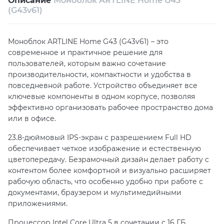
Описание
Моноблок ARTLINE Home G43
Возврат и обмен в течение 14 дней
(G43v61)
Собственный сервисный центр
Моноблок ARTLINE Home G43 (G43v61) – это
Техническая поддержка
Консультация
современное и практичное решение для
пользователей, которым важно сочетание
производительности, компактности и удобства в
повседневной работе. Устройство объединяет все
ключевые компоненты в одном корпусе, позволяя
эффективно организовать рабочее пространство дома
или в офисе.
23.8-дюймовый IPS-экран с разрешением Full HD
обеспечивает четкое изображение и естественную
цветопередачу. Безрамочный дизайн делает работу с
контентом более комфортной и визуально расширяет
рабочую область, что особенно удобно при работе с
документами, браузером и мультимедийными
приложениями.
Процессор Intel Core Ultra 5 в сочетании с 16 ГБ