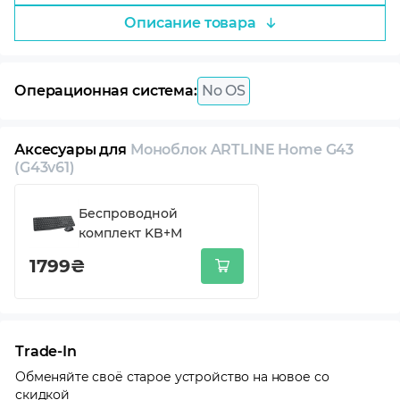
Описание товара
Операционная система:
No OS
Аксесуары для
Моноблок ARTLINE Home G43
(G43v61)
Беспроводной
комплект KB+M
1799₴
Trade-In
Обменяйте своё старое устройство на новое со
скидкой