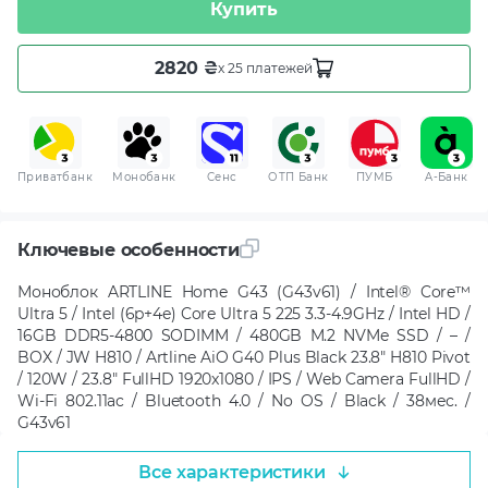
Купить
2820 ₴
x 25 платежей
Приватбанк
Монобанк
Сенс
ОТП Банк
ПУМБ
A-Банк
Ключевые особенности
Моноблок ARTLINE Home G43 (G43v61) / Intel® Core™
Ultra 5 / Intel (6p+4e) Core Ultra 5 225 3.3-4.9GHz / Intel HD /
16GB DDR5-4800 SODIMM / 480GB M.2 NVMe SSD / – /
BOX / JW H810 / Artline AiO G40 Plus Black 23.8" H810 Pivot
/ 120W / 23.8" FullHD 1920x1080 / IPS / Web Camera FullHD /
Wi-Fi 802.11ac / Bluetooth 4.0 / No OS / Black / 38мес. /
G43v61
Все характеристики