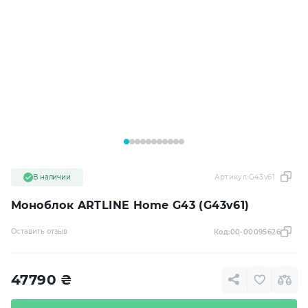
В наличии
Артикул:
G43v61
Моноблок ARTLINE Home G43 (G43v61)
Оставить отзыв
Код:
00-00095626
47790
₴