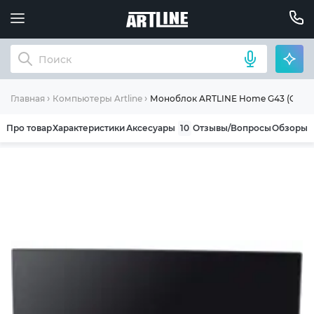
Моноблок ARTLINE Home G43 (G43v6
Главная
Компьютеры Artline
Про товар
Характеристики
Аксесуары
10
Отзывы/Вопросы
Обзоры
ОБЩИЕ УСЛОВИЯ ГАРАНТИИ
Компания ARTLINE благодарит Вас за выбор