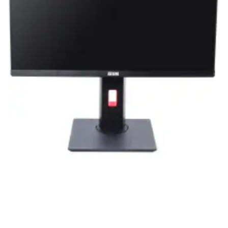
нашей продукции. Мы уверены, что
приобретенная вами техника будет служить
вам долгие годы при соблюдении правил
эксплуатации и хранения.
Artline комп'ютери