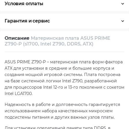
Условия оплаты
Оплата частями
Наличными
Кредит
Гарантия и сервис
Возврат и обмен в течение 14 дней
Описание
Материнская плата ASUS PRIME
Собственный сервисный центр
Z790-P (s1700, Intel Z790, DDR5, ATX)
Техническая поддержка
Консультация
ASUS PRIME Z790-P – материнская плата форм-фактора
ATX для установки в средние и большие корпуса и
создания мощной игровой системы. Плата построена
на базе системной логики Intel Z790, разработанной
для процессоров Intel 12-го и 13-го поколения с сокетом
Intel LGA1700.
Надежность в работе и долговечность гарантируется
использованием набора качественных микросхем
подсистемы питания и других важных узлов платы.
Для установки оперативной памяти типа DDR5, в