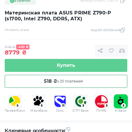
В наличии
Артикул:
PRIME Z790-P
Материнская плата ASUS PRIME Z790-P
(s1700, Intel Z790, DDR5, ATX)
Оставить отзыв
Код:
00-00034449
9199
₴
-420
₴
8779
₴
Купить
518 ₴
x 25 платежей
Приватбанк
Монобанк
Сенс
ОТП Банк
ПУМБ
A-Банк
Ключевые особенности