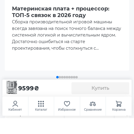
Оперативная память
Материнская плата + процессор:
4xDIMM / Max. 256GB / up to DDR5 8000+(O.C.) MHz / Dual
ТОП-5 связок в 2026 году
Channel Memory
Сборка производительной игровой машины
всегда завязана на поиск точного баланса между
Видео интерфейсы
системной логикой и вычислительным ядром.
1 x DisplayPort
Достаточно ошибиться на старте
проектирования, чтобы столкнуться с
критическим перегревом цепей питания (VRM)
1 x HDMI
или получить аппаратный затык, при котором
одна деталь попросту тормозит потенциал
другой.
Подключение накопителей
4 x SATA 6Gb/s ports
9599
₴
Купить
Аксесуары
Материнская плата ASUS B850 MAX
GAMING WIFI W (sAM5, AMD B850, DDR5, ATX)
3 x M.2 slots
Кабинет
Каталог
Избранное
Сравнение
Корзина
Оперативная память
SSD накопители
Виде
Сетевые интерфейсы
Bluetooth