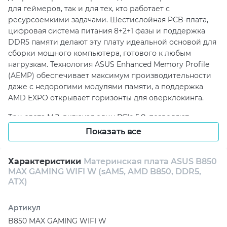
для геймеров, так и для тех, кто работает с
ресурсоемкими задачами. Шестислойная PCB-плата,
цифровая система питания 8+2+1 фазы и поддержка
DDR5 памяти делают эту плату идеальной основой для
сборки мощного компьютера, готового к любым
нагрузкам. Технология ASUS Enhanced Memory Profile
(AEMP) обеспечивает максимум производительности
даже с недорогими модулями памяти, а поддержка
AMD EXPO открывает горизонты для оверклокинга.
Три слота M.2, включая один PCIe 5.0, позволяют
устанавливать самые современные SSD-накопители,
Показать все
обеспечивая молниеносный запуск системы и
приложений. Поддержка WiFi 6E и Realtek 2.5Gb
Характеристики
Материнская плата ASUS B850
Ethernet гарантируют стабильную, быструю и
MAX GAMING WIFI W (sAM5, AMD B850, DDR5,
бесперебойную сеть, а интерфейсы USB Type-C 10Gbps
ATX)
открывают широкие возможности для подключения
внешних устройств. За охлаждение системы отвечает
продуманный тепловой дизайн с массивными
Артикул
радиаторами и поддержкой ASUS Fan Xpert 2+ для
B850 MAX GAMING WIFI W