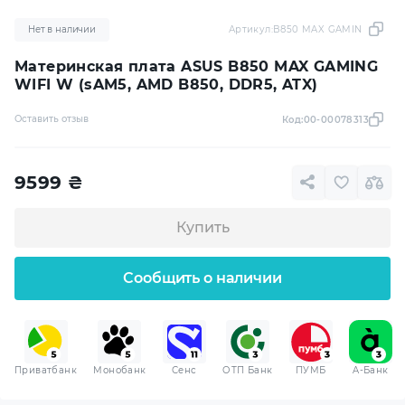
Нет в наличии
Артикул:
B850 MAX GAMING WIFI 
Материнская плата ASUS B850 MAX GAMING
WIFI W (sAM5, AMD B850, DDR5, ATX)
Оставить отзыв
Код:
00-00078313
9599
₴
Купить
Сообщить о наличии
Приватбанк
Монобанк
Сенс
ОТП Банк
ПУМБ
A-Банк