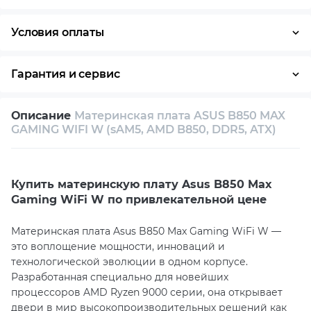
Условия оплаты
Оплата частями
Наличными
Кредит
Гарантия и сервис
Возврат и обмен в течение 14 дней
Описание
Материнская плата ASUS B850 MAX
Собственный сервисный центр
GAMING WIFI W (sAM5, AMD B850, DDR5, ATX)
Техническая поддержка
Консультация
Купить материнcкую плату Asus B850 Max
Gaming WiFi W по привлекательной цене
Материнская плата Asus B850 Max Gaming WiFi W —
это воплощение мощности, инноваций и
технологической эволюции в одном корпусе.
Разработанная специально для новейших
процессоров AMD Ryzen 9000 серии, она открывает
двери в мир высокопроизводительных решений как