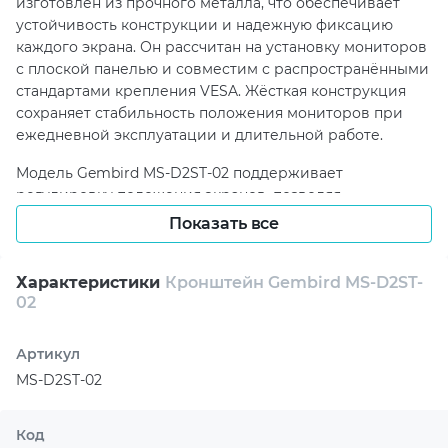
изготовлен из прочного металла, что обеспечивает
устойчивость конструкции и надежную фиксацию
каждого экрана. Он рассчитан на установку мониторов
с плоской панелью и совместим с распространёнными
стандартами крепления VESA. Жёсткая конструкция
сохраняет стабильность положения мониторов при
ежедневной эксплуатации и длительной работе.
Модель Gembird MS-D2ST-02 поддерживает
регулировку положения экранов, позволяя
настраивать их высоту, угол наклона и поворот в
Показать все
зависимости от индивидуальных потребностей
пользователя. Такая гибкость настройки способствует
Характеристики
Кронштейн Gembird MS-D2ST-
снижению нагрузки на шею и глаза, обеспечивая
02
более комфортные условия для работы, учёбы или
мультимедийных задач.
Артикул
Кронштейн для мониторов Gembird MS-D2ST-02
MS-D2ST-02
выполнен в лаконичном и универсальном дизайне,
который легко вписывается в интерьер офиса или
домашнего кабинета. После установки конструкция
Код