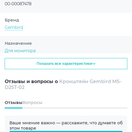
выглядит аккуратно и не перегружает пространство,
00-00087478
оставаясь практичным и функциональным решением
для организации рабочего места с двумя мониторами.
Бренд
Gembird
Назначение
Для монитора
Показать все характеристики
Угол вращения
180°
Отзывы и вопросы о
Кронштейн Gembird MS-
D2ST-02
Количество мониторов
1
Oтзывы
Вопросы
Диагональ монитора
≤ 32"
Ваше мнение важно — расскажите, что думаете об
этом товаре