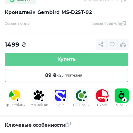
В наличии
Артикул:
MS-D2ST-02
Кронштейн Gembird MS-D2ST-02
Оставить отзыв
Код:
00-00087478
1499
₴
Купить
89 ₴
x 25 платежей
Приватбанк
Монобанк
Сенс
ОТП Банк
ПУМБ
A-Банк
Ключевые особенности