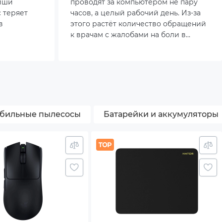
виши
проводят за компьютером не пару
с теряет
часов, а целый рабочий день. Из-за
в
этого растёт количество обращений
к врачам с жалобами на боли в
ет
кистях, онемение пальцев и
деальном
усталость суставов. Неправильно
к его
подобранное устройство способно
ухудшить самочувствие и снизить
продуктивность, а подходящий
вариант, наоборот, облегчает
нагрузку и помогает печатать
бильные пылесосы
Батарейки и аккумуляторы
быстрее. Именно поэтому сейчас
особенно важно разобраться, как
конструкция клавиш влияет на
здоровье.