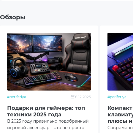
Тип питания (для беспроводных)
2xAAA 
Обзоры
Тип датчика мыши
Опти
Разрешение сенсора мыши
1000 
Дизайн мыши
Симм
Программное обеспечение
Logi 
Дополнительный опционал/
Защит
возможности
#periferiya
18.12.2025
#periferiya
Муль
Подарки для геймера: топ
Компакт
техники 2025 года
клавиату
Симм
плюсы и
В 2025 году правильно подобранный
игровой аксессуар – это не просто
Современн