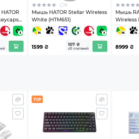
изменяться изготовителем без уведомления.
0
в HATOR
Мышь HATOR Stellar Wireless
Мышь RAZ
 keycaps
White (HTM651)
Wireless 
05120100
107 ₴
1599
₴
8999
₴
жей
х15 платежей