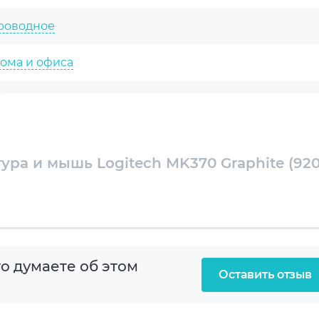
роводное
ома и офиса
ранная
тик
ура и мышь Logitech MK370 Graphite (920
 | 3 (М)
 (USB)
о думаете об этом
Оставить отзыв
ooth