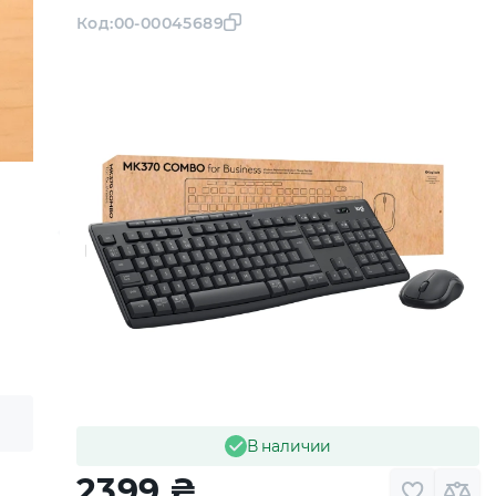
Код:
00-00045689
В наличии
2399
₴