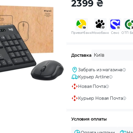
2399
₴
Приватбанк
Монобанк
Сенс
ОТП Б
Київ
Доставка
Забрать из магазина
Курьер Artline
Новая Почта
Курьер Новая Почта
Условия оплаты
Оплата частями
На