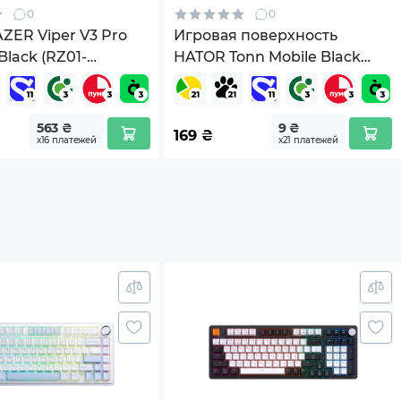
0
0
ER Viper V3 Pro
Игровая поверхность
Black (RZ01-
HATOR Tonn Mobile Black
-R3G1)
(HTP-1000)
563 ₴
9 ₴
169
₴
х16 платежей
х21 платежей