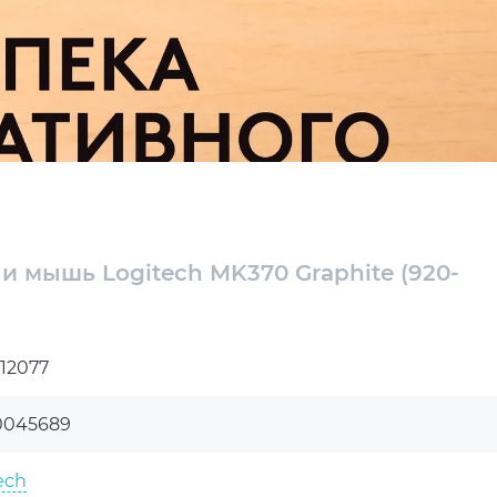
и мышь Logitech MK370 Graphite (920-
12077
0045689
ech