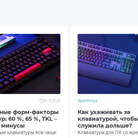
(К) | 1xAA (М)
ческий
DPI
етричный
Options+
а от пролива жидкости
25.11.2025
#periferiya
тимедийные клавиши для управления
ные форм-факторы
Как ухаживать за
р: 60 %, 65 %, TKL –
клавиатурой, чтобы
етричный дизайн мыши
 минусы
служила дольше?
ые клавиатуры всё чаще
Клавиатура для ПК со вр