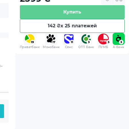
Купить
142 ₴
x 25 платежей
Приватбанк
Монобанк
Сенс
ОТП Банк
ПУМБ
A-Банк
-