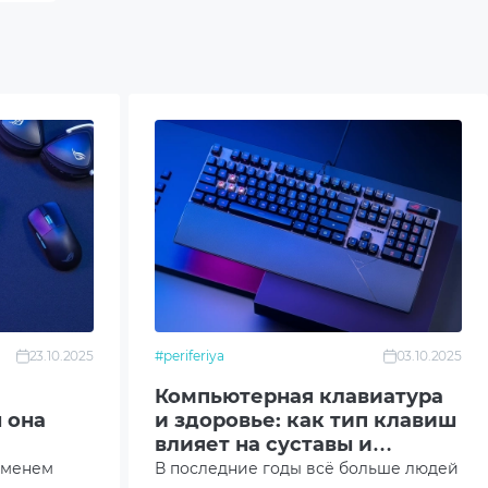
23.10.2025
#periferiya
03.10.2025
Компьютерная клавиатура
 она
и здоровье: как тип клавиш
влияет на суставы и
скорость печати?
еменем
В последние годы всё больше людей