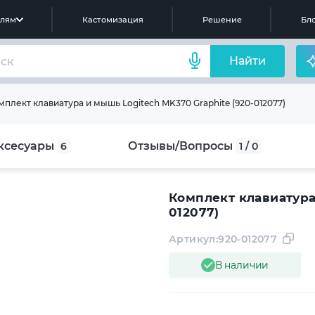
елям
Кастомизация
Решение
Бло
Найти
плект клавиатура и мышь Logitech MK370 Graphite (920-012077)
ксесуары
Отзывы/Вопросы
6
1 / 0
Комплект клавиатура
012077)
Артикул:
920-012077
В наличии