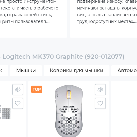
 не просто инструментом
подвержена износу: кла
ка
текста, а частью рабочего
начинают западать, корпу
ва, отражающей стиль,
вид, а пыль скапливается 
одство пользователя
 ритм пользователя.
труднодоступных местах.
ктивно в последние годы
Правильный уход позволя
енты питания
ерес к компактным форм-
сохранить аксессуар в и
60 %, 65 % и TKL. Эти
состоянии и продлить сро
имают минимум места на
службы.
овка
 этом сохраняют все
Logitech MK370 Graphite (920-012077)
функции.
риемник Logi Bolt
к
Мышки
Коврики для мышки
Автомо
иатура
ite
.
цария