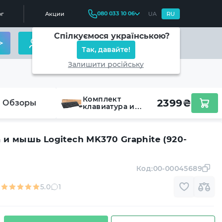
080 033 10 06
г
Акции
UA
RU
Спілкуємося українською?
Так, давайте!
Залишити російську
Комплект
2399
₴
Обзоры
клавиатура и
мышь Logitech
MK370 Graphite
(920-012077)
 и мышь Logitech MK370 Graphite (920-
Код:
00-00045689
5.0
1