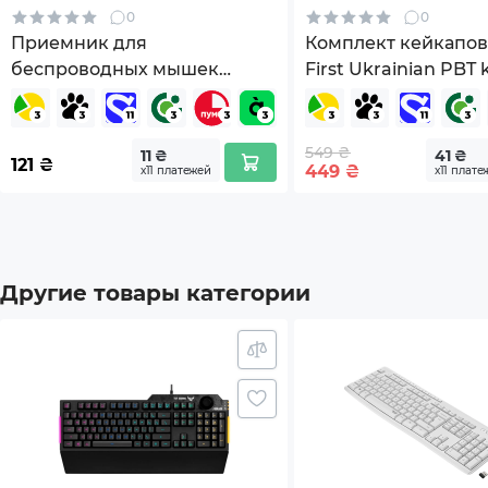
*Характеристики и комплектация товара могут 
0
0
Приемник для
Комплект кейкапо
беспроводных мышек
First Ukrainian PBT
A4Tech RN-30A
Gray (HTS-137)
549 ₴
11 ₴
41 ₴
121
₴
449
₴
х11 платежей
х11 плате
Другие товары категории