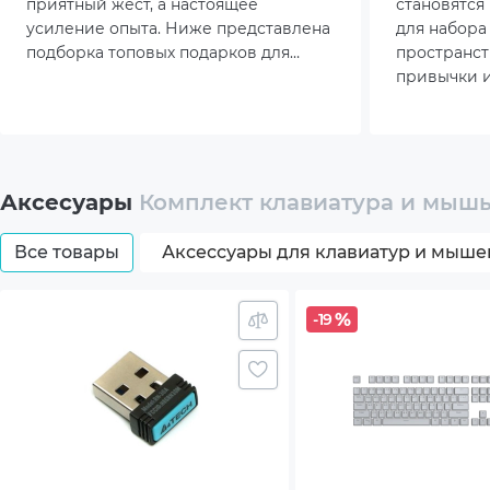
приятный жест, а настоящее
становятся
Комплектация
Мыш
усиление опыта. Ниже представлена
для набора 
подборка топовых подарков для
пространст
Руков
геймера, которые точно не оставят
привычки и
равнодушным.
Особенно а
Элем
растёт инт
факторам – 
модели зан
Упак
столе, при
Аксесуары
Комплект клавиатура и мышь 
ключевые 
USB п
Все товары
Аксессуары для клавиатур и мыше
Клав
-19
Цвет
Graph
Гарантия
24мес
Страна регистрации бренда
Швей