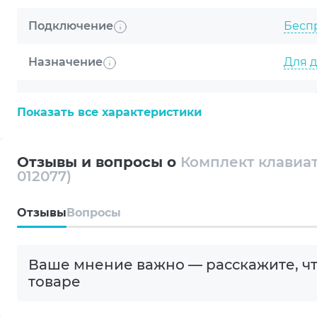
Подключение
Бесп
Назначение
Для д
Тип клавиатуры
Мемб
Показать все характеристики
Материал корпуса
Плас
Отзывы и вопросы о
Комплект клавиат
Количество клавиш
112 (К)
012077)
Цифровой блок
Да
Oтзывы
Вопросы
Интерфейс
Radio
Ваше мнение важно — расскажите, чт
Bluet
товаре
Наличие подсветки
Нет