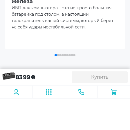
железа
12 V
ИБП для компьютера – это не просто большая
батарейка под столом, а настоящий
Время переключения (typ/max)
телохранитель вашей системы, который берет
6/10 мс
на себя удары нестабильной сети.
Время работы от батареи
2 мин (100% нагрузка)
Индикация и оповещение
Звуковая сигнализация
Аксесуары
ИБП (UPS) APC Back-UPS 850VA
8399
₴
Купить
(BE850G2-GR)
Светодиодная индикация
Сетевые фильтры
Комплектация
Упаковка