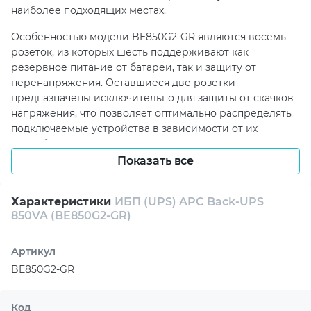
наиболее подходящих местах.
Особенностью модели BE850G2-GR являются восемь
розеток, из которых шесть поддерживают как
резервное питание от батареи, так и защиту от
перенапряжения. Оставшиеся две розетки
предназначены исключительно для защиты от скачков
напряжения, что позволяет оптимально распределять
подключаемые устройства в зависимости от их
потребностей в защите и питании. Номинальная
энергия импульсного перенапряжения составляет 310
Показать все
джоулей, что гарантирует эффективную защиту от
резких скачков напряжения.
Характеристики
ИБП (UPS) APC Back-UPS
850VA (BE850G2-GR)
ИБП APC Back-UPS 850VA разработан с учетом
потребностей пользователей, которым важно
поддержание работы нескольких энергоемких
Артикул
устройств, таких как компьютеры и телевизоры.
BE850G2-GR
Устройство способно значительно продлить время
автономной работы подключенной техники, что
особенно актуально в случае внезапных отключений
Код