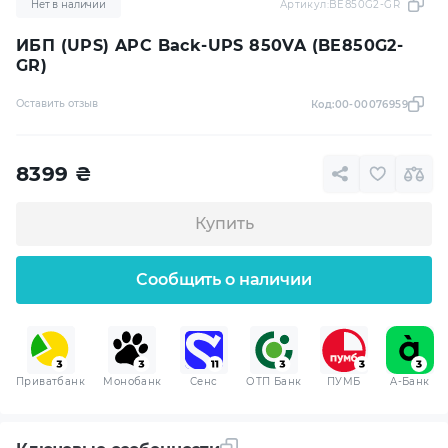
Нет в наличии
Артикул:
BE850G2-GR
ИБП (UPS) APC Back-UPS 850VA (BE850G2-
GR)
Оставить отзыв
Код:
00-00076959
8399
₴
Купить
Сообщить о наличии
Приватбанк
Монобанк
Сенс
ОТП Банк
ПУМБ
A-Банк