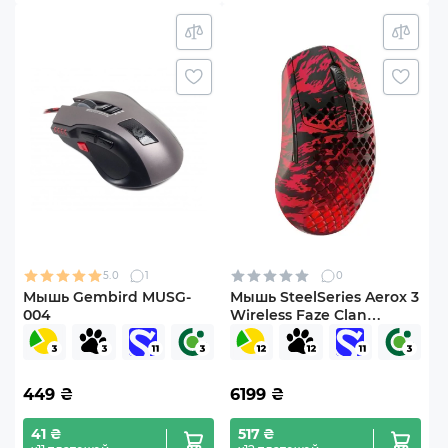
5.0
1
0
Мышь Gembird MUSG-
Мышь SteelSeries Aerox 3
004
Wireless Faze Clan
Edition (62609)
449
₴
6199
₴
41 ₴
517 ₴