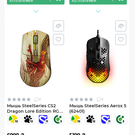
х11 платежей
х12 платежей
0
0
Мышь SteelSeries CS2
Мышь SteelSeries Aerox 5
Dragon Lore Edition RGB
(62401)
Wireless (62614)