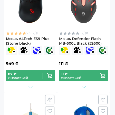
5.0
1
0
Мышь A4Tech ES9 Plus
Мышь Defender Flash
(Stone black)
MB-600L Black (52600)
949
₴
111
₴
87 ₴
11 ₴
х11 платежей
х11 платежей