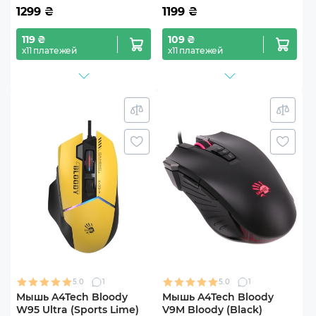
1299
₴
1199
₴
119 ₴
109 ₴
х11 платежей
х11 платежей
5.0
1
5.0
1
Мышь A4Tech Bloody
Мышь A4Tech Bloody
W95 Ultra (Sports Lime)
V9M Bloody (Black)