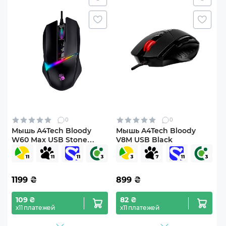
0
0
Мышь A4Tech Bloody
Мышь A4Tech Bloody
W60 Max USB Stone
V8M USB Black
Black
1199
₴
899
₴
109 ₴
82 ₴
х11 платежей
х11 платежей