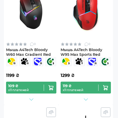
0
0
Мышь A4Tech Bloody
Мышь A4Tech Bloody
W60 Max Gradient Red
W95 Max Sports Red
1199
₴
1299
₴
109 ₴
119 ₴
х11 платежей
х11 платежей