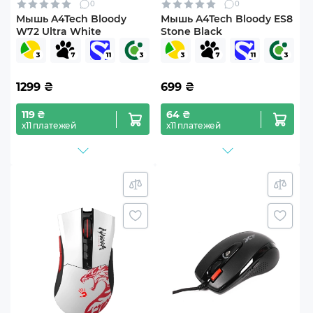
0
0
Мышь A4Tech Bloody
Мышь A4Tech Bloody ES8
W72 Ultra White
Stone Black
1299
₴
699
₴
119 ₴
64 ₴
х11 платежей
х11 платежей