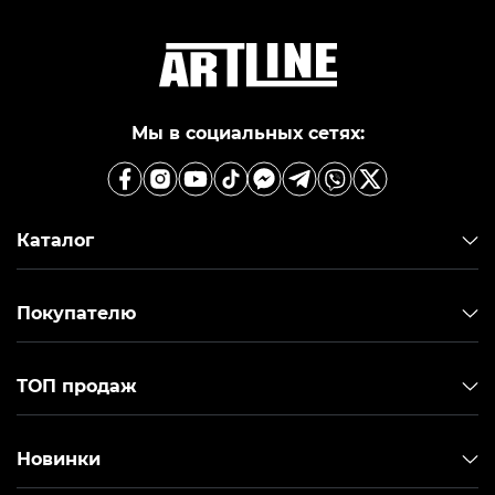
конструкции компьютерных мышек. Такие
устройства отличаются большой скоростью
отклика, продуманным дизайном и большим
набором дополнительных возможностей.
Новейшие конструкции игровых мышек славятся
Мы в социальных сетях:
сверхбыстрым беспроводным соединением и
разрешением до 42 000 DPI. Для гейминга купить
мышку в Украине можно в онлайн–магазине Artline
с гарантией качества.
Каталог
Виды игровых мышек и характеристики
В каталоге Артлайн можно выделить разные виды
Покупателю
игровых манипуляторов:
проводная мышка игровая гарантирует, что
соединение будет стабильным и без досадных
ТОП продаж
задержек;
беспроводные модели более комфортные в
использовании и получают питание от мощных
Новинки
батарей;
легкие варианты весят меньше 70 гр. и