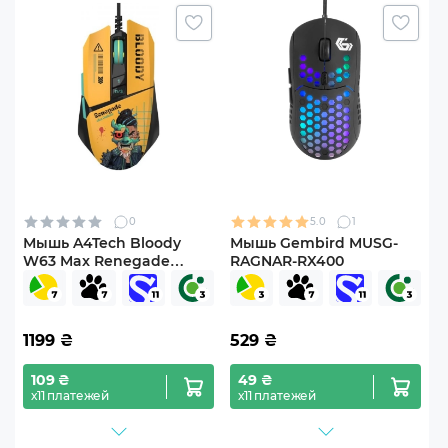
0
5.0
1
Мышь A4Tech Bloody
Мышь Gembird MUSG-
W63 Max Renegade
RAGNAR-RX400
Sunset
1199
₴
529
₴
109 ₴
49 ₴
х11 платежей
х11 платежей