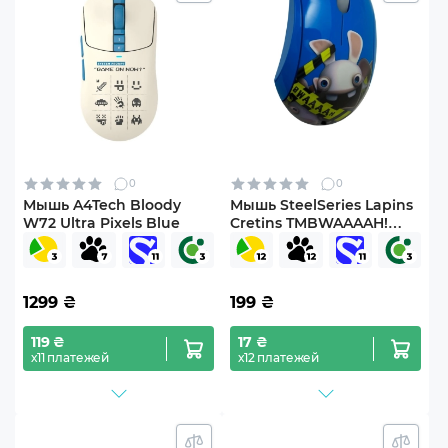
0
0
Мышь A4Tech Bloody
Мышь SteelSeries Lapins
W72 Ultra Pixels Blue
Cretins TMBWAAAAH!
(62046)
1299
₴
199
₴
119 ₴
17 ₴
х11 платежей
х12 платежей