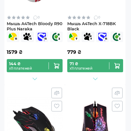
0
0
Мышь A4Tech Bloody R90
Мышь A4Tech X-718BK
Plus Naraka
Black
1579
₴
779
₴
144 ₴
71 ₴
х11 платежей
х11 платежей