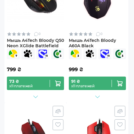
0
0
Мышь A4Tech Bloody Q50
Мышь A4Tech Bloody
Neon XGlide Battlefield
A60A Black
799
₴
999
₴
73 ₴
91 ₴
х11 платежей
х11 платежей