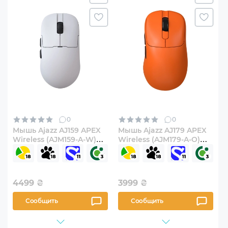
0
0
Мышь Ajazz AJ159 APEX
Мышь Ajazz AJ179 APEX
Wireless (AJM159-A-W)
Wireless (AJM179-A-O)
White
Orange
4499
₴
3999
₴
Сообщить
Сообщить