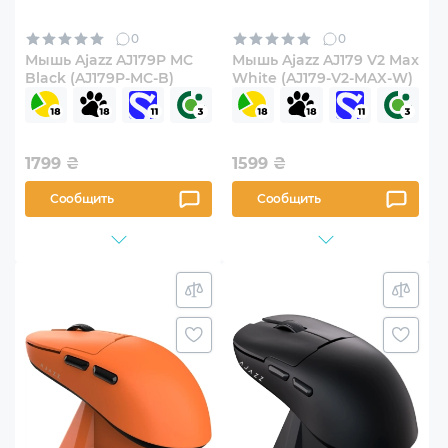
0
0
Мышь Ajazz AJ179P MC
Мышь Ajazz AJ179 V2 Max
Black (AJ179P-MC-B)
White (AJ179-V2-MAX-W)
1799
₴
1599
₴
Сообщить
Сообщить