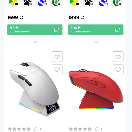
1699
₴
1899
₴
95 ₴
106 ₴
х18 платежей
х18 платежей
0
0