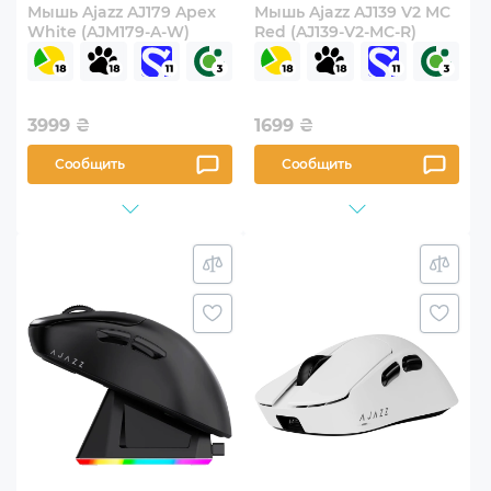
Мышь Ajazz AJ179 Apex
Мышь Ajazz AJ139 V2 MC
White (AJM179-A-W)
Red (AJ139-V2-MC-R)
3999
₴
1699
₴
Сообщить
Сообщить