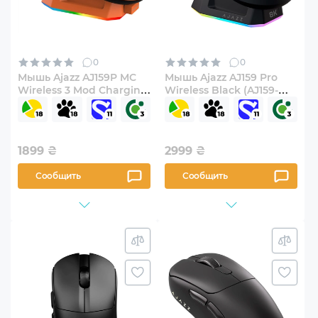
0
0
Мышь Ajazz AJ159P MC
Мышь Ajazz AJ159 Pro
Wireless 3 Mod Charging
Wireless Black (AJ159-
Dock (AJ159P-MC-
PRO-B)
Orange)
1899
₴
2999
₴
Сообщить
Сообщить