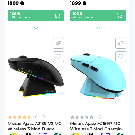
1899
₴
1899
₴
106 ₴
106 ₴
х18 платежей
х18 платежей
5.0
1
0
Мышь Ajazz AJ139 V2 MC
Мышь Ajazz AJ159P MC
Wireless 3 Mod Black
Wireless 3 Mod Charging
(AJ139-V2-MC-B)
Dock (AJ159P-MC-Blue)