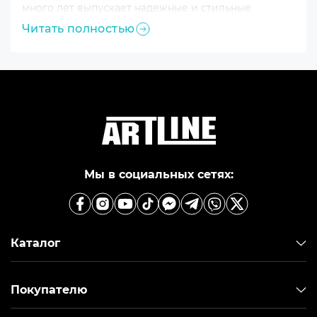
много лет выпускает надежные и стильные
компьютерные аксессуары, которые подходят как
Читать полностью
для профессиональной работы, так и для игр. Если
вы ищете качественную и недорогую мышку для
ПК – AJAZZ станет лучшим выбором по
соотношению цены, стиля и функциональности.
Мы в социальных сетях:
Каталог
Покупателю