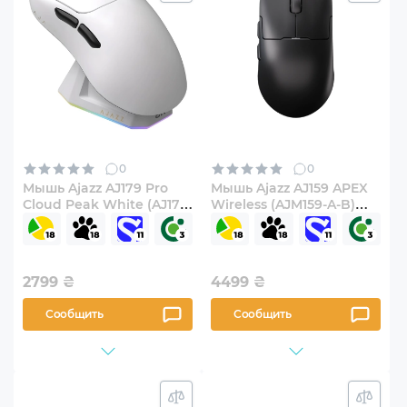
0
0
Мышь Ajazz AJ179 Pro
Мышь Ajazz AJ159 APEX
Cloud Peak White (AJ179-
Wireless (AJM159-A-B)
PRO-W)
Black
2799
₴
4499
₴
Сообщить
Сообщить