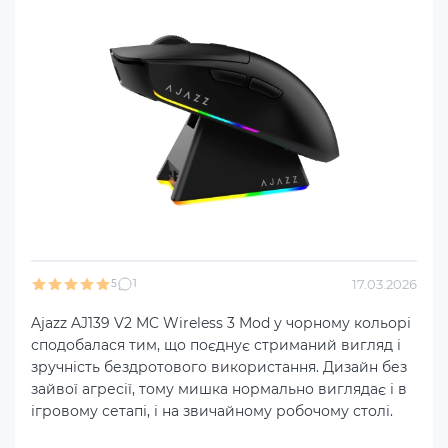
17.03.2026
5
1
Ajazz AJ139 V2 MC Wireless 3 Mod у чорному кольорі
сподобалася тим, що поєднує стриманий вигляд і
зручність бездротового використання. Дизайн без
зайвої агресії, тому мишка нормально виглядає і в
ігровому сетапі, і на звичайному робочому столі.