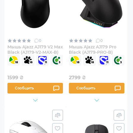
0
0
Мышь Ajazz AJ179 V2 Max
Мышь Ajazz AJ179 Pro
Black (AJ179-V2-MAX-B)
Black (AJ179-PRO-B)
1599
₴
2799
₴
Сообщить
Сообщить