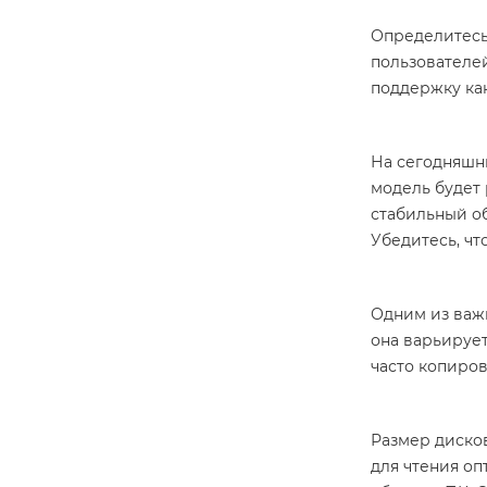
Определитесь,
пользователе
поддержку как
На сегодняшн
модель будет 
стабильный о
Убедитесь, чт
Одним из важ
она варьирует
часто копиро
Размер дисков
для чтения оп