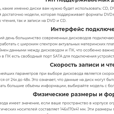
 какие именно диски вам нужно будет использовать: CD, D
й достаточно модели, которая поддерживает форматы DVD
 чтения, так и записи на DVD и CD.
Интерфейс подключ
ий день большинство современных дисководов подключаются
работать с широким спектром актуальных материнских пла
бмен данными между дисководом и ПК, что особенно важн
о в ПК есть свободный порт SATA для подключения устройст
Скорость записи и чт
нейших параметров при выборе дисковода является скорост
ся от 24x до 48x. Это означает, что данные на диск могут б
вать большие объёмы информации, выбирайте модель с бол
Физические размеры и фо
ода имеет значение, если ваше пространство в корпусе о
тических носителей составляет 146х170х41 мм. Эти размеры