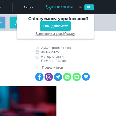
080 033 10 06
г
Акции
UA
RU
Спілкуємося українською?
Так, давайте!
Залишити російську
2362 просмотров
05.03.2025
Автор статьи:
Демьян Гаджет
Поделиться