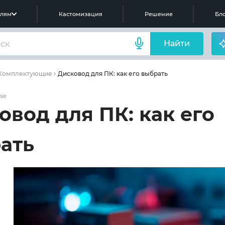
елям
Кастомизация
Решение
Бло
Найти
Дисковод для ПК: как его выбрать
Комплектующие
ie
овод для ПК: как его
ать