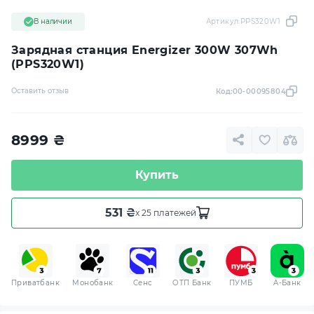
В наличии
Артикул:
PPS320W1
Зарядная станция Energizer 300W 307Wh
(PPS320W1)
Оставить отзыв
Код:
00-00095804
8999
₴
Купить
531 ₴
x 25 платежей
Приватбанк
Монобанк
Сенс
ОТП Банк
ПУМБ
A-Банк