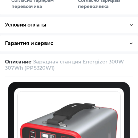
Согласно тарифам
Согласно тарифам
перевозчика
перевозчика
Условия оплаты
Оплата частями
Наличными
Кредит
Гарантия и сервис
Возврат и обмен в течение 14 дней
Описание
Зарядная станция Energizer 300W
Собственный сервисный центр
307Wh (PPS320W1)
Техническая поддержка
Консультация