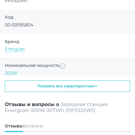
PPS320W1
ноутбуков, смартфонов, роутеров,
освещения и другой техники с
Код
потреблением до 300 Вт.
00-00095804
Бренд
Энергия в прочном корпусе
Energizer
Номинальная мощность
300W
Показать все характеристики
300 Вт
307,2 Вт·ч
Тип батареи
Литий-железо-фосфатная батарея (LiFePO₄)
номинальная
ёмкость батареи
Отзывы и вопросы о
Зарядная станция
мощность
Energizer 300W 307Wh (PPS320W1)
Емкость батареи
307.2 Wh
Oтзывы
Вопросы