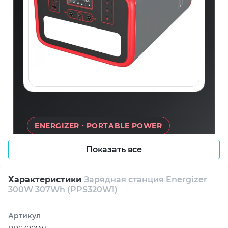
ENERGIZER · PORTABLE POWER
Показать все
ENERGIZER PPS320W1
Характеристики
Зарядная станция Energizer
300 Вт · 307,2 Вт·ч · LiFePO₄ · 6
300W 307Wh (PPS320W1)
подключений
Артикул
Компактная зарядная станция для