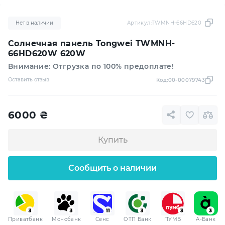
Нет в наличии
Артикул:
TWMNH-66HD620W
Солнечная панель Tongwei TWMNH-
66HD620W 620W
Внимание: Отгрузка по 100% предоплате!
Оставить отзыв
Код:
00-00079743
6000
₴
Купить
Сообщить о наличии
Приватбанк
Монобанк
Сенс
ОТП Банк
ПУМБ
A-Банк