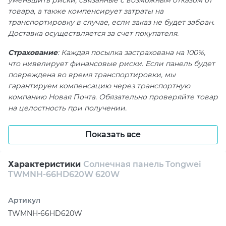
товара, а также компенсирует затраты на
транспортировку в случае, если заказ не будет забран.
Доставка осуществляется за счет покупателя.
Страхование
: Каждая посылка застрахована на 100%,
что нивелирует финансовые риски. Если панель будет
повреждена во время транспортировки, мы
гарантируем компенсацию через транспортную
компанию Новая Почта. Обязательно проверяйте товар
на целостность при получении.
Солнечная панель Tongwei TWMNH-66HD620W
— максимальная мощность в каждой ячейке
Показать все
С каждым новым днём растёт потребность в надёжных
и мощных источниках энергии. И если вы ищете
Характеристики
Солнечная панель Tongwei
решение, которое объединяет передовые технологии
TWMNH-66HD620W 620W
и выдающуюся производительность, солнечная панель
Tongwei TWMNH-66HD620W — именно то, что вам
Артикул
нужно. Это модуль нового поколения с выдающейся
TWMNH-66HD620W
мощностью 620 Вт, который превращает солнечные