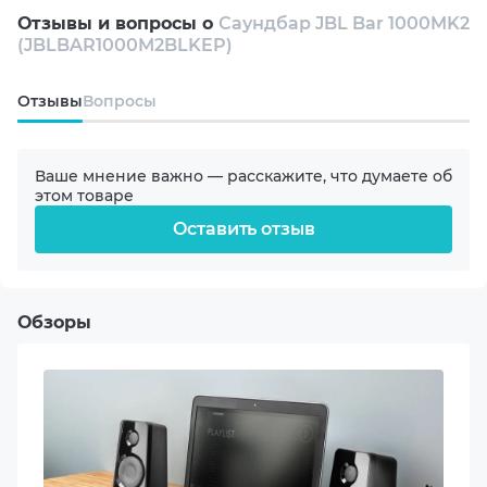
Отзывы и вопросы о
Саундбар JBL Bar 1000MK2
(JBLBAR1000M2BLKEP)
Wi-Fi
Oтзывы
Вопросы
USB
Ваше мнение важно — расскажите, что думаете об
HDMI
этом товаре
Оставить отзыв
Формат звука
7.1.4
Обзоры
Тип питания
От сети
Суммарная мощность
960 W