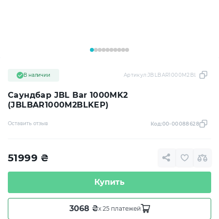
В наличии
Артикул:
JBLBAR1000M2BLKEP
Саундбар JBL Bar 1000MK2
(JBLBAR1000M2BLKEP)
Оставить отзыв
Код:
00-00088628
51999
₴
Купить
3068 ₴
x 25 платежей