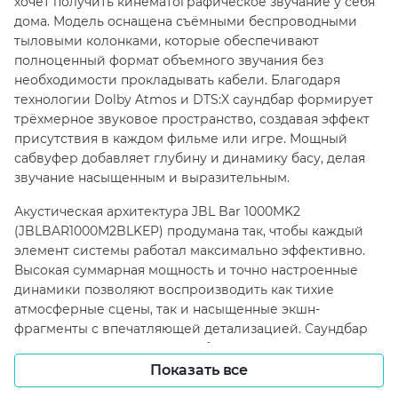
хочет получить кинематографическое звучание у себя
дома. Модель оснащена съёмными беспроводными
тыловыми колонками, которые обеспечивают
полноценный формат объемного звучания без
необходимости прокладывать кабели. Благодаря
технологии Dolby Atmos и DTS:X саундбар формирует
трёхмерное звуковое пространство, создавая эффект
присутствия в каждом фильме или игре. Мощный
сабвуфер добавляет глубину и динамику басу, делая
звучание насыщенным и выразительным.
Акустическая архитектура JBL Bar 1000MK2
(JBLBAR1000M2BLKEP) продумана так, чтобы каждый
элемент системы работал максимально эффективно.
Высокая суммарная мощность и точно настроенные
динамики позволяют воспроизводить как тихие
атмосферные сцены, так и насыщенные экшн-
фрагменты с впечатляющей детализацией. Саундбар
поддерживает HDMI eARC, обеспечивая передачу
несжатого аудиосигнала и удобное управление через
Показать все
телевизор.