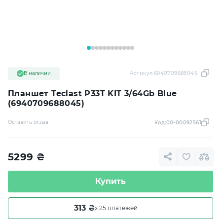
В наличии
Артикул:
6940709688045
Планшет Teclast P33T KIT 3/64Gb Blue
(6940709688045)
Оставить отзыв
Код:
00-00092561
5299
₴
Купить
313 ₴
x 25 платежей