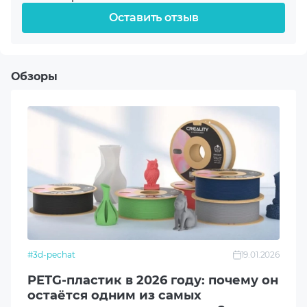
Диаметр нитки
1.75 mm
Температура печати
210-240℃
Температура стола
35-45℃
#3d-pechat
19.01.2026
PETG-пластик в 2026 году: почему он
Рекомендуемая скорость печати
остаётся одним из самых
<250 mm/s
универсальных материалов?
Современные пользователи всё чаще ожидают
Плотность
от печатных изделий не только аккуратного
1.32 g/cm³
внешнего вида. В приоритете долговечность,
стабильность формы и предсказуемое