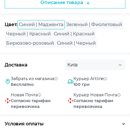
Черный | Красный
Синий | Красный
Бирюзово-розовый
Синий | Черный
Доставка
Київ
Забрать из магазина
Курьер Artline
Бесплатно
100 грн
Новая Почта
Курьер Новая Почта
Согласно тарифам
Согласно тарифам
перевозчика
перевозчика
Условия оплаты
Оплата частями
Наличными
Кредит
Гарантия и сервис
Условия гарантии
Описание
PLA Silk Filament (пластик) для 3D
Возврат и обмен в течение 14 дней