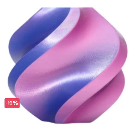
приобретенная вами техника будет служить
вам долгие годы при соблюдении правил
эксплуатации и хранения.
ARTLINE
Гарантия на филаменты и смолы
Расходные материалы для 3D-печати
Заводской брак
единственное основание замены
На 1-й пробе
проверяйте сразу
Фото / видео
приложите к обращению
-16
Партия / лот
укажите номер
1
Категория товара и основание
гарантии
Филаменты и фотополимерные смолы являются
расходными материалами
. Срочный гарантийный
период на них не устанавливается — замена или
возврат возможны только при
производственном
(заводском) дефекте
, а не из-за свойств материала
либо условий его использования и хранения.
✓
Что признаётся
производственным дефектом
(покрывается)
отклонение диаметра филамента за пределы
заявленного допуска (напр., 1,75 мм ± 0,02 мм),