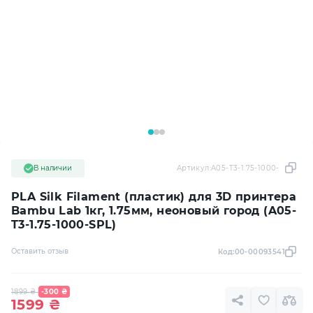
В наличии
Артикул:
A05-T3-1.75-1000-SPL
PLA Silk Filament (пластик) для 3D принтера
Bambu Lab 1кг, 1.75мм, неоновый город (A05-
T3-1.75-1000-SPL)
Оставить отзыв
Код:
00-00093541
1899
₴
-300
₴
1599
₴
Купить
95 ₴
x 25 платежей