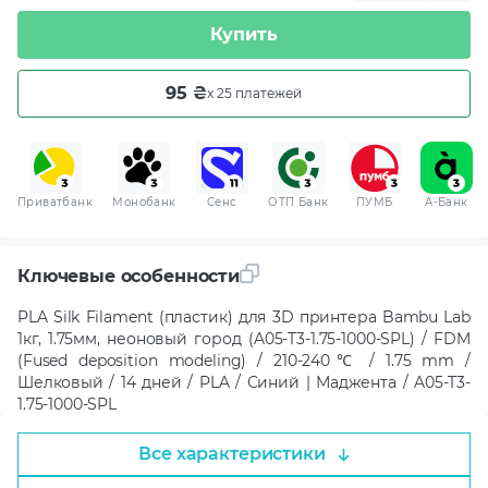
Приватбанк
Монобанк
Сенс
ОТП Банк
ПУМБ
A-Банк
Ключевые особенности
PLA Silk Filament (пластик) для 3D принтера Bambu Lab
1кг, 1.75мм, неоновый город (A05-T3-1.75-1000-SPL) / FDM
(Fused deposition modeling) / 210-240℃ / 1.75 mm /
Шелковый / 14 дней / PLA / Синий | Маджента / A05-T3-
1.75-1000-SPL
Все характеристики
Описание товара
Цвет:
Синий | Маджента
Зеленый | Фиолетовый