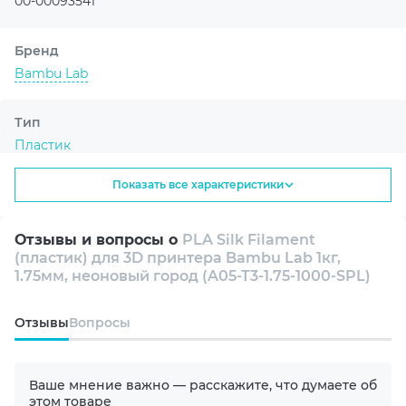
многоразовой катушкой, что делает его не только
Тип
экономически выгодным, но и экологически
Пластик
безопасным выбором. Возможность многократного
использования катушки позволяет сократить
Показать все характеристики
количество отходов и поддерживать устойчивое
Назначение
развитие, что является важным аспектом для
Декоративные
ответственных пользователей и компаний,
Отзывы и вопросы о
PLA Silk Filament
стремящихся уменьшить свое воздействие на
(пластик) для 3D принтера Bambu Lab 1кг,
Серия
окружающую среду.
1.75мм, неоновый город (A05-T3-1.75-1000-SPL)
PLA Silk
Oтзывы
Вопросы
Тип пластика
PLA
Ваше мнение важно — расскажите, что думаете об
этом товаре
Вид пластика
Оставить отзыв
Шелковый
Цвет
Синий | Маджента
Обзоры