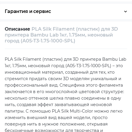
принтера Bambu Lab 1кг, 1.75мм, неоновый
город (A05-T3-1.75-1000-SPL)
Собственный сервисный центр
Техническая поддержка
Консультация
PLA Silk Filament (пластик) для 3D принтера Bambu Lab
1кг, 1.75мм, неоновый город (A05-T3-1.75-1000-SPL) – это
инновационный материал, созданный для тех, кто
стремится придать своим 3D моделям уникальный и
профессиональный вид. Специфика этого филамента
заключается в его многослойной цветовой структуре:
несколько оттенков шелка плавно соединены в одну
нить, создавая эффект захватывающей неоновой
палитры. С помощью PLA Silk Multi-Color можно легко
изменить внешний вид вашей модели, просто
повернув нить в нужное положение, открывая
бесконечные возможности для творчества и
экспериментов.
Одним из главных преимуществ PLA Silk Filament
является его шелковистая текстура и глянцевое
покрытие. Эти характеристики делают его идеальным