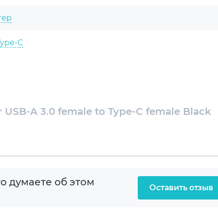
тер
Type-C
ype-A
SB Type-C
USB-A 3.0 female to Type-C female Black
B 3.0
тер
о думаете об этом
Оставить отзыв
овка
й