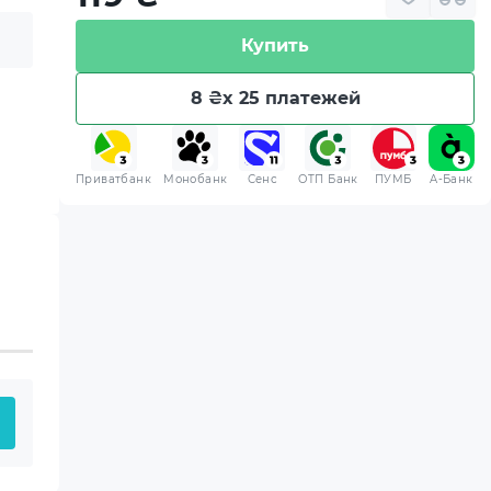
Купить
8 ₴
x 25 платежей
Приватбанк
Монобанк
Сенс
ОТП Банк
ПУМБ
A-Банк