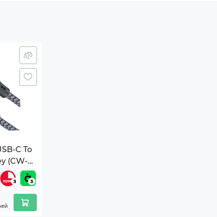
с.
изменяться изготовителем без уведомления.
USB-C To
ey (CW-
жей