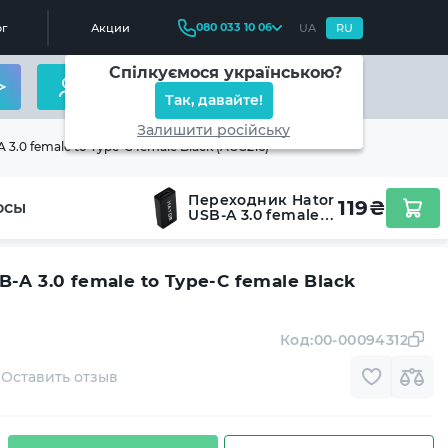
080 033 10 06
г
Акции
UA
RU
Спілкуємося українською?
Так, давайте!
Залишити російську
3.0 female to Type-C female Black (ACC216)
Переходник Hator
119
₴
осы
USB-A 3.0 female
to Type-C female
Black (ACC216)
-A 3.0 female to Type-C female Black
Код:
00-00094312
Оставить отзыв