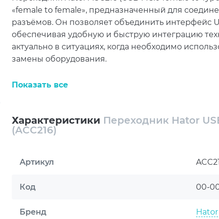
«female to female», предназначенный для соедин
разъёмов. Он позволяет объединить интерфейс U
обеспечивая удобную и быструю интеграцию тех
актуально в ситуациях, когда необходимо исполь
замены оборудования.
Компактный размер и прочный корпус делают Ha
Показать все
использования. Он не занимает много места и ле
под рукой в любой ситуации — дома, в офисе или
подчёркивает современный стиль устройства и г
Характеристики
Переходник Hator USB-
(ACC216)
В интернет-магазине Artline данный переходник
пользователей, которым важны надёжность, совме
эффективный аксессуар, способный значительно 
Артикул
ACC2
кабелями.
Код
00-0
Бренд
Hator