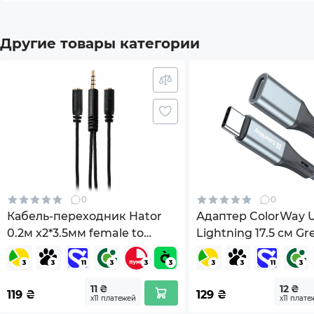
Гарантия
24 ме
Другие товары категории
*Характеристики и комплектация товара могут 
0
0
Кабель-переходник Hator
Адаптер ColorWay 
0.2м x2*3.5мм female to
Lightning 17.5 см Gr
3.5mm male Black (ACC-214)
AD-CL)
11 ₴
12 ₴
119
₴
129
₴
х11 платежей
х11 плате