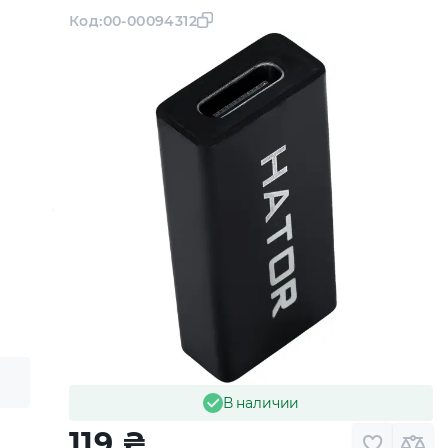
Код:
00-00094312
В наличии
119
₴