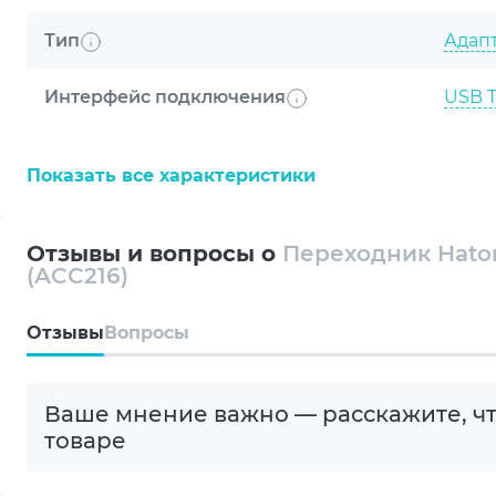
Тип
Адап
Интерфейс подключения
USB 
USB T
Показать все характеристики
Количество и тип выходных разъемов
1 х U
Отзывы и вопросы о
Переходник Hator 
1 х US
(ACC216)
Цвет
Black
Oтзывы
Вопросы
Комплектация
Адап
Ваше мнение важно — расскажите, чт
Упак
товаре
Страна-производитель товара
Кита