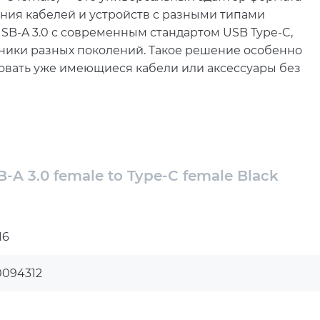
ения кабелей и устройств с разными типами
SB-A 3.0 с современным стандартом USB Type-C,
ники разных поколений. Такое решение особенно
зовать уже имеющиеся кабели или аксессуары без
tor ACC216 удобным для повседневного
гко помещается в кармане или сумке, оставаясь
 в поездке. Лаконичный чёрный дизайн
армонирует с большинством техники.
A 3.0 female to Type-C female Black
 представлен как практичное решение для
стимость и удобство. Это простой, но
упростить работу с различными устройствами и
16
0094312