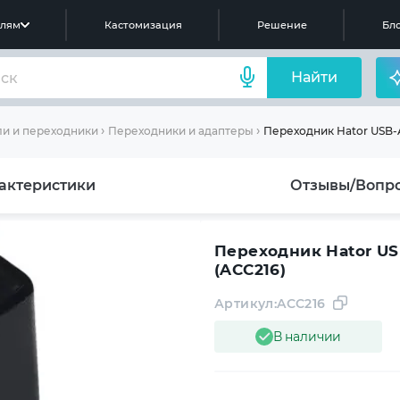
елям
Кастомизация
Решение
Бло
Найти
Переходник Hator USB-A 
и и переходники
Переходники и адаптеры
актеристики
Отзывы/Вопр
Переходник Hator USB
(ACC216)
Артикул:
ACC216
В наличии