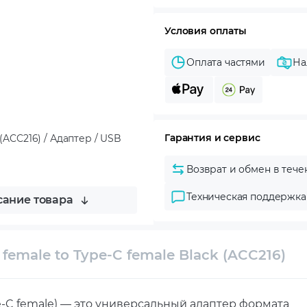
Условия оплаты
Оплата частями
На
Гарантия и сервис
(ACC216) / Адаптер / USB
Возврат и обмен в тече
Техническая поддержка
ание товара
female to Type-C female Black (ACC216)
pe-C female) — это универсальный адаптер формата