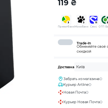
119
₴
Приватбанк
Монобанк
Сенс
ОТП Б
Trade-In
Обменяйте своё с
скидкой
Київ
Доставка
Забрать из магазина
Курьер Artline
Новая Почта
Курьер Новая Почта