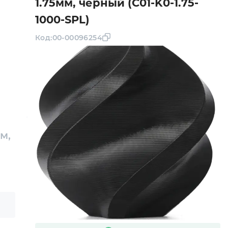
1.75мм, чёрный (C01-K0-1.75-
1000-SPL)
Код:
00-00096254
м,