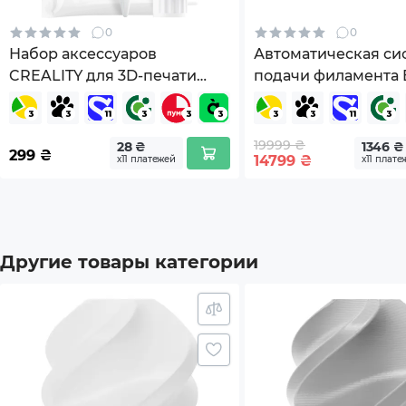
0
0
Набор аксессуаров
Автоматическая си
CREALITY для 3D-печати
подачи филамента
(4007010193)
Lab AMS 2 Pro (SA0
19999 ₴
28 ₴
1346 ₴
299
₴
14799
₴
х11 платежей
х11 плате
Другие товары категории