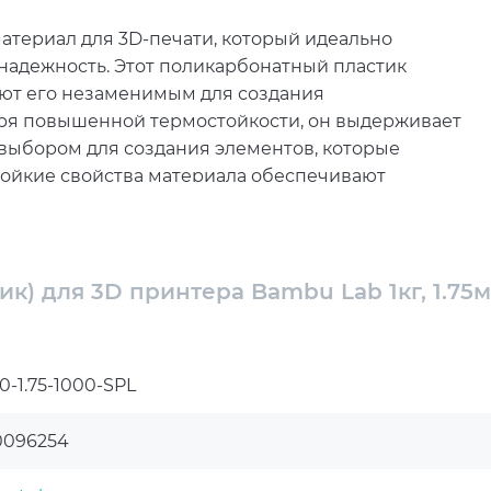
атериал для 3D-печати, который идеально
и надежность. Этот поликарбонатный пластик
ают его незаменимым для создания
аря повышенной термостойкости, он выдерживает
 выбором для создания элементов, которые
тойкие свойства материала обеспечивают
но при создании корпусов и креплений для
mbu Lab совместимым с большинством современных
ик) для 3D принтера Bambu Lab 1кг, 1.75м
чати и расширяет возможности использования.
объектов, не беспокоясь о частой замене
имается 3D-печатью на регулярной основе и
0-1.75-1000-SPL
одства. Прочный и надежный, этот пластик
чность готовых изделий.
0096254
ает новые горизонты для инженеров, дизайнеров
тот материал позволяет воплощать в жизнь самые