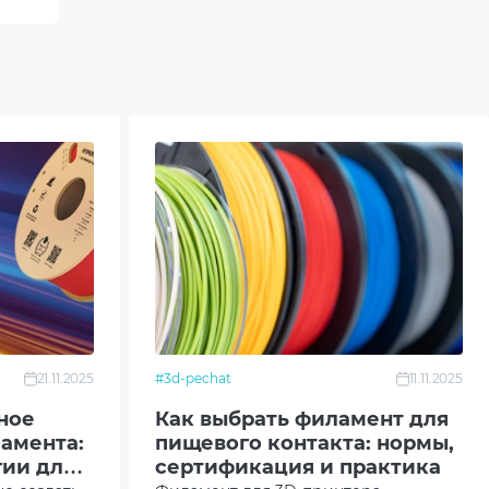
чный гарантийный
роизводственном
ания и хранения.
крывается)
0,02 мм),
лагопоглотитель);
несоответствие
чность — свойство
21.11.2025
#3d-pechat
11.11.2025
ное
Как выбрать филамент для
и самой техники;
амента:
пищевого контакта: нормы,
ии для
сертификация и практика
нения производителя.