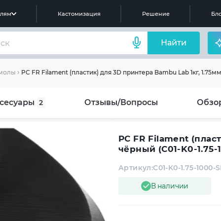
елям
Кастомизация
Решение
Бло
Найти
PC FR Filament (пластик) для 3D принтера Bambu Lab 1кг, 1.75мм
смолы
сесуары
Отзывы/Вопросы
Обзо
2
PC FR Filament (плас
чёрный (C01-K0-1.75-
Артикул:
C01-K0-1.75-1000-
В наличии