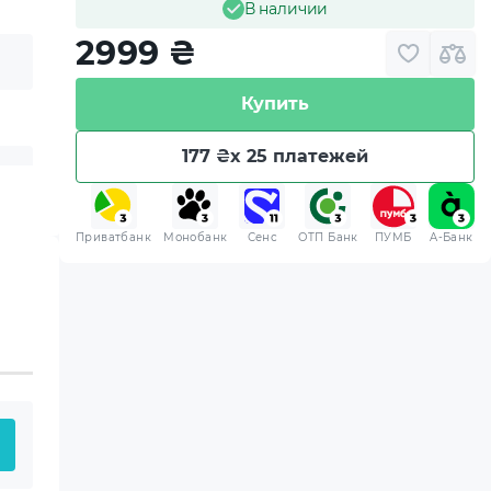
В наличии
2999
₴
Купить
177 ₴
x 25 платежей
Приватбанк
Монобанк
Сенс
ОТП Банк
ПУМБ
A-Банк
 приобретенная вами
 хранения.