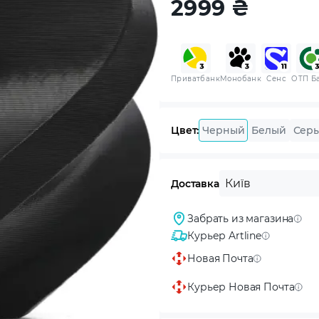
2999
₴
Приватбанк
Монобанк
Сенс
ОТП Б
Цвет:
Черный
Белый
Сер
Київ
Доставка
Забрать из магазина
Курьер Artline
Новая Почта
Курьер Новая Почта