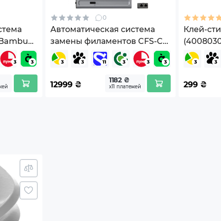
0
стема
Автоматическая система
Клей-стик
 Bambu
замены филаментов CFS-C
(400803
07)
(Creality Filament System)
для 3D принтера CREALITY
(1002120010)
1182 ₴
12999
₴
299
₴
жей
х11 платежей