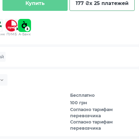
Купить
177 ₴
x 25 платежей
анк
ПУМБ
A-Банк
ый
Бесплатно
100 грн
Согласно тарифам
перевозчика
Согласно тарифам
перевозчика