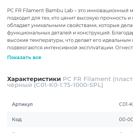
PC FR Filament Bambu Lab – это инновационный м
подходит для тех, кто ценит высокую прочность 
обладает уникальными свойствами, которые дел
функциональных деталей и конструкций. Благод
высокие температуры, что делает его идеальным
подвергаются интенсивной эксплуатации. Огнес
дополнительную безопасность, что особенно важ
Показать все
устройств, работающих в сложных условиях.
Диаметр нити 1.75 мм делает PC FR Filament Ba
Характеристики
PC FR Filament (пласт
FDM/FFF 3D-принтеров, что упрощает процесс пе
чёрный (C01-K0-1.75-1000-SPL)
Катушка весом 1 кг позволяет создать множество 
материала. Это особенно удобно для тех, кто зан
Артикул
C01-K
стремится к максимальной эффективности произв
обеспечивает высокое качество печати и долгове
Код
00-0
Использование PC FR Filament Bambu Lab открыв
и всех, кто занимается созданием прототипов. Э