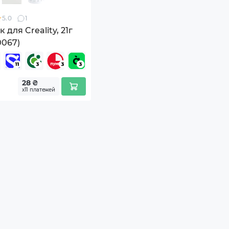
5.0
1
 для Creality, 21г
0067)
28 ₴
х11 платежей