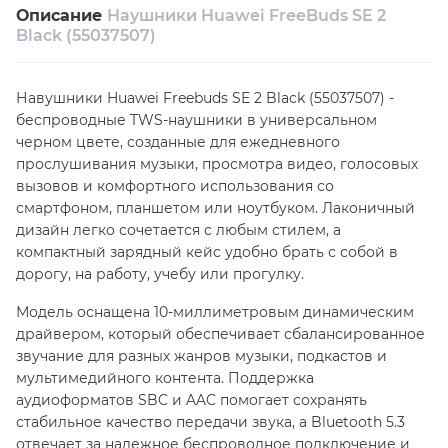
Описание
Наушники Huawei FreeBuds SE 2
Собственный сервисный центр
Black (55037507)
Техническая поддержка
Консультация
Навушники Huawei Freebuds SE 2 Black (55037507) -
беспроводные TWS-наушники в универсальном
черном цвете, созданные для ежедневного
прослушивания музыки, просмотра видео, голосовых
вызовов и комфортного использования со
смартфоном, планшетом или ноутбуком. Лаконичный
дизайн легко сочетается с любым стилем, а
компактный зарядный кейс удобно брать с собой в
дорогу, на работу, учебу или прогулку.
Модель оснащена 10-миллиметровым динамическим
драйвером, который обеспечивает сбалансированное
звучание для разных жанров музыки, подкастов и
мультимедийного контента. Поддержка
аудиоформатов SBC и AAC помогает сохранять
стабильное качество передачи звука, а Bluetooth 5.3
отвечает за надежное беспроводное подключение и