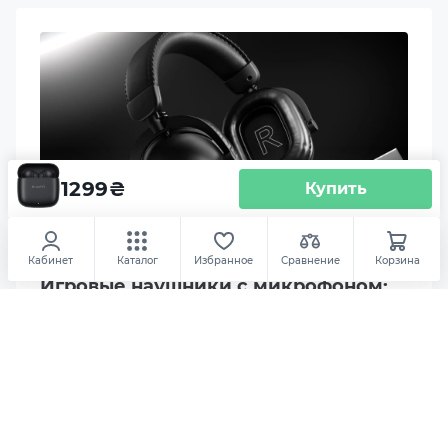
20-20000 Hz
Диаметр драйвера, мм
10
Конструкция микрофона
Скрытый
1299
₴
Купить
Шумоподавление
#periferiya
09.03.2026
ENC
Кабинет
Каталог
Избранное
Сравнение
Корзина
Игровые наушники с микрофоном:
как обеспечить идеальную
Есть
командную коммуникацию
Современная гарнитура отвечает новым
Материал корпуса
требованиям: минимальная задержка сигнала,
Пластик
разборчивость речи, комфорт при длительном
использовании. С ростом популярности
киберспорта и кооперативных проектов
Управление