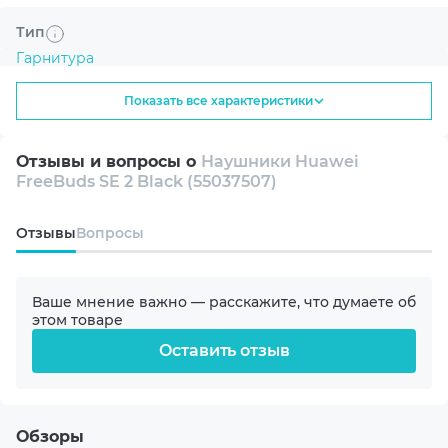
Тип
Гарнитура
Показать все характеристики
Подключение
Беспроводные
Отзывы и вопросы о
Наушники Huawei
FreeBuds SE 2 Black (55037507)
Конструкция
Вставные
Oтзывы
Вопросы
Интерфейс
Bluetooth 5.3
Ваше мнение важно — расскажите, что думаете об
этом товаре
Оставить отзыв
Акустическое оформление
Закрытые
Диапазон частот динамика
Обзоры