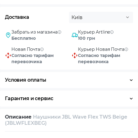
Доставка
Київ
Забрать из магазина
Курьер Artline
Бесплатно
100 грн
Новая Почта
Курьер Новая Почта
Согласно тарифам
Согласно тарифам
перевозчика
перевозчика
Условия оплаты
Оплата частями
Наличными
Кредит
Гарантия и сервис
Возврат и обмен в течение 14 дней
Описание
Наушники JBL Wave Flex TWS Beige
Собственный сервисный центр
(JBLWFLEXBEG)
Техническая поддержка
Консультация