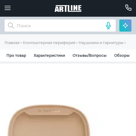
Науш
Главная
Компьютерная периферия
Наушники и гарнитуры
Про товар
Характеристики
Отзывы/Вопросы
Обзоры